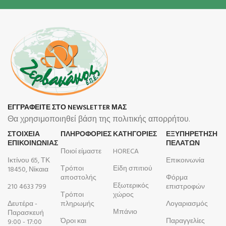
ΕΓΓΡΑΦΕΙΤΕ ΣΤΟ NEWSLETTER ΜΑΣ
Θα χρησιμοποιηθεί βάση της πολιτικής απορρήτου.
ΣΤΟΙΧΕΙΑ
ΠΛΗΡΟΦΟΡΊΕΣ
ΚΑΤΗΓΟΡΙΕΣ
ΕΞΥΠΗΡΕΤΗΣΗ
ΕΠΙΚΟΙΝΩΝΙΑΣ
ΠΕΛΑΤΩΝ
Ποιοί είμαστε
HORECA
Ικτίνου 65, ΤΚ
Επικοινωνία
Τρόποι
Είδη σπιτιού
18450, Νίκαια
αποστολής
Φόρμα
Εξωτερικός
210 4633 799
επιστροφών
Τρόποι
χώρος
Δευτέρα -
πληρωμής
Λογαριασμός
Μπάνιο
Παρασκευή
Όροι και
Παραγγελίες
9:00 - 17:00