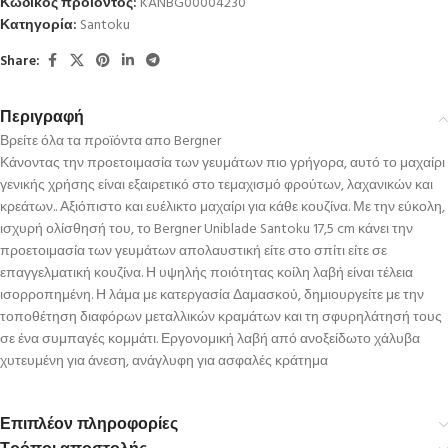
Κωδικός προϊόντος:
KANBG00004230
Κατηγορία:
Santoku
Share:
Περιγραφή
Βρείτε όλα τα προϊόντα απο Bergner
Κάνοντας την προετοιμασία των γευμάτων πιο γρήγορα, αυτό το μαχαίρι
γενικής χρήσης είναι εξαιρετικό στο τεμαχισμό φρούτων, λαχανικών και
κρεάτων.. Αξιόπιστο και ευέλικτο μαχαίρι για κάθε κουζίνα. Με την εύκολη,
ισχυρή ολίσθησή του, το Bergner Uniblade Santoku 17,5 cm κάνει την
προετοιμασία των γευμάτων απολαυστική είτε στο σπίτι είτε σε
επαγγελματική κουζίνα. Η υψηλής ποιότητας κοίλη λαβή είναι τέλεια
ισορροπημένη. Η λάμα με κατεργασία Δαμασκού, δημιουργείτε με την
τοποθέτηση διαφόρων μεταλλικών κραμάτων και τη σφυρηλάτησή τους
σε ένα συμπαγές κομμάτι. Εργονομική λαβή από ανοξείδωτο χάλυβα
χυτευμένη για άνεση, ανάγλυφη για ασφαλές κράτημα
Επιπλέον πληροφορίες