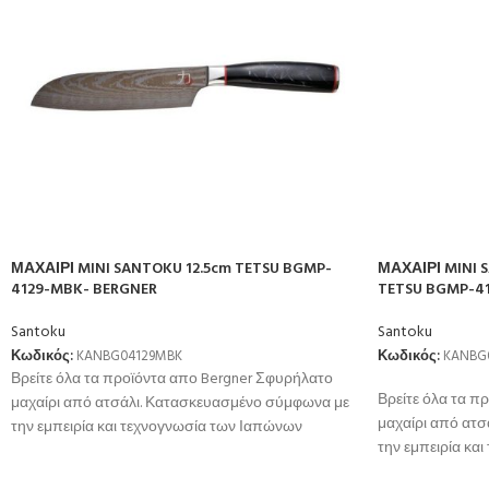
ΜΑΧΑΙΡΙ MINI SANTOKU 12.5cm TETSU BGMP-
ΜΑΧΑΙΡΙ MINI 
4129-MBK- BERGNER
TETSU BGMP-41
Santoku
Santoku
Κωδικός:
KANBG04129MBK
Κωδικός:
KANBG
Βρείτε όλα τα προϊόντα απο Bergner Σφυρήλατο
Βρείτε όλα τα π
μαχαίρι από ατσάλι. Κατασκευασμένο σύμφωνα με
μαχαίρι από ατ
την εμπειρία και τεχνογνωσία των Ιαπώνων
την εμπειρία κα
μεταλουργών.
μεταλουργών.