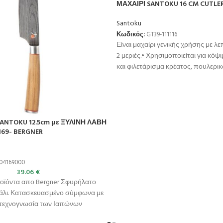
ΜΑΧΑΙΡΙ SANTOKU 16 CM CUTLE
Santoku
Κωδικός:
GT39-111116
Είναι μαχαίρι γενικής χρήσης με λε
2 μεριές.• Χρησιμοποιείται για κόψ
και φιλετάρισμα κρέατος, πουλερικ
SANTOKU 12.5cm με ΞΥΛΙΝΗ ΛΑΒΗ
69- BERGNER
04169000
39.06
€
ροϊόντα απο Bergner Σφυρήλατο
σάλι. Κατασκευασμένο σύμφωνα με
ι τεχνογνωσία των Ιαπώνων