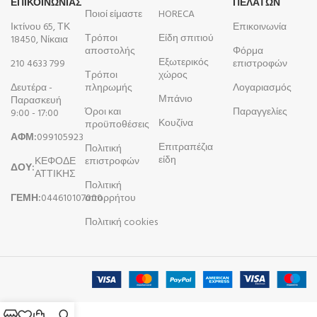
ΕΠΙΚΟΙΝΩΝΙΑΣ
ΠΕΛΑΤΩΝ
Ποιοί είμαστε
HORECA
Ικτίνου 65, ΤΚ
Επικοινωνία
Τρόποι
Είδη σπιτιού
18450, Νίκαια
αποστολής
Φόρμα
Εξωτερικός
210 4633 799
επιστροφών
Τρόποι
χώρος
Δευτέρα -
πληρωμής
Λογαριασμός
Μπάνιο
Παρασκευή
Όροι και
Παραγγελίες
9:00 - 17:00
Κουζίνα
προϋποθέσεις
ΑΦΜ:
099105923
Επιτραπέζια
Πολιτική
είδη
ΚΕΦΟΔΕ
επιστροφών
ΔΟΥ:
ΑΤΤΙΚΗΣ
Πολιτική
ΓΕΜΗ:
044610107000
απορρήτου
Πολιτική cookies