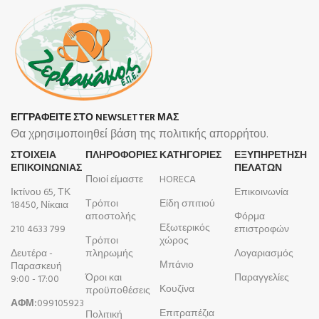
ΕΓΓΡΑΦΕΙΤΕ ΣΤΟ NEWSLETTER ΜΑΣ
Θα χρησιμοποιηθεί βάση της πολιτικής απορρήτου.
ΣΤΟΙΧΕΙΑ
ΠΛΗΡΟΦΟΡΊΕΣ
ΚΑΤΗΓΟΡΙΕΣ
ΕΞΥΠΗΡΕΤΗΣΗ
ΕΠΙΚΟΙΝΩΝΙΑΣ
ΠΕΛΑΤΩΝ
Ποιοί είμαστε
HORECA
Ικτίνου 65, ΤΚ
Επικοινωνία
Τρόποι
Είδη σπιτιού
18450, Νίκαια
αποστολής
Φόρμα
Εξωτερικός
210 4633 799
επιστροφών
Τρόποι
χώρος
Δευτέρα -
πληρωμής
Λογαριασμός
Μπάνιο
Παρασκευή
Όροι και
Παραγγελίες
9:00 - 17:00
Κουζίνα
προϋποθέσεις
ΑΦΜ:
099105923
Επιτραπέζια
Πολιτική