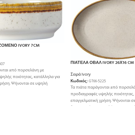
ΖΟΜΕΝΟ IVORY 7CM
ΠΙΑΤΕΛΑ ΟΒΑΛ IVORY 26Χ16 CM
407
ονται aπό πορσελάνη με
Σειρά Ivory
ψηλής ποιότητας, κατάλληλα για
Κωδικός:
GT66-5225
χρήση. Ψήνονται σε υψηλή
Τα πιάτα παράγονται aπό πορσελά
μεγαλύτερη αντοχή
προδιαγραφές υψηλής ποιότητας, 
επαγγελματική χρήση. Ψήνονται σ
θερμοκρσία για μεγαλύτερη αντοχ