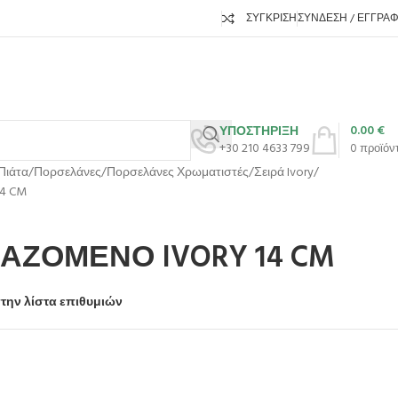
ΣΎΓΚΡΙΣΗ
ΣΎΝΔΕΣΗ / ΕΓΓΡΑ
0.00
€
ΥΠΟΣΤΗΡΙΞΗ
+30 210 4633 799
0
προϊόν
Πιάτα
Πορσελάνες
Πορσελάνες Χρωματιστές
Σειρά Ivory
4 CM
ΑΖΟΜΕΝΟ IVORY 14 CM
την λίστα επιθυμιών