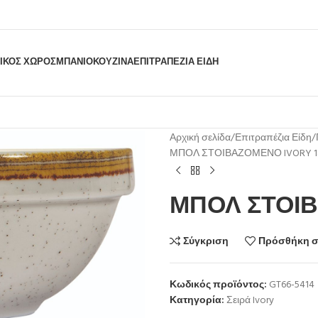
ΙΚΟΣ ΧΩΡΟΣ
ΜΠΆΝΙΟ
ΚΟΥΖΊΝΑ
ΕΠΙΤΡΑΠΈΖΙΑ ΕΊΔΗ
Αρχική σελίδα
Επιτραπέζια Είδη
ΜΠΟΛ ΣΤΟΙΒΑΖΟΜΕΝΟ IVORY 1
ΜΠΟΛ ΣΤΟΙΒ
Σύγκριση
Πρόσθήκη σ
Κωδικός προϊόντος:
GT66-5414
Κατηγορία:
Σειρά Ivory