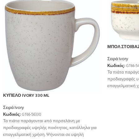
ΜΠΟΛ ΣΤΟΙΒΑ
Σειρά Ivory
Κωδικός:
GT66-5
Τα πιάτα παράγ
προδιαγραφές υ
επαγγελματική 
θερμοκρσία για 
ΚΥΠΕΛΟ IVORY 330 ML
Σειρά Ivory
Κωδικός:
GT66-56330
Τα πιάτα παράγονται aπό πορσελάνη με
προδιαγραφές υψηλής ποιότητας, κατάλληλα για
επαγγελματική χρήση. Ψήνονται σε υψηλή