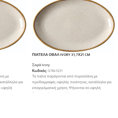
ΠΙΑΤΕΛΑ ΟΒΑΛ IVORY 31,7Χ21 CM
Σειρά Ivory
Κωδικός:
GT66-5231
νη με
Τα πιάτα παράγονται aπό πορσελάνη με
κατάλληλα για
προδιαγραφές υψηλής ποιότητας, κατάλληλα για
ε υψηλή
επαγγελματική χρήση. Ψήνονται σε υψηλή
ή
θερμοκρσία για μεγαλύτερη αντοχή