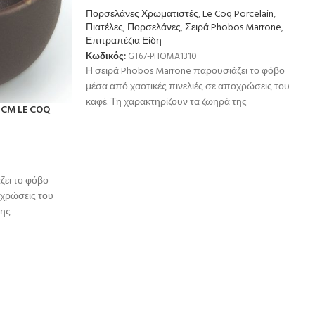
Πορσελάνες Χρωματιστές
,
Le Coq Porcelain
,
Πιατέλες
,
Πορσελάνες
,
Σειρά Phobos Marrone
,
Επιτραπέζια Είδη
Κωδικός:
GT67-PHOMA1310
Η σειρά Phobos Marrone παρουσιάζει το φόβο
μέσα από χαοτικές πινελιές σε αποχρώσεις του
καφέ. Τη χαρακτηρίζουν τα ζωηρά της
CM LE COQ
ζει το φόβο
οχρώσεις του
της