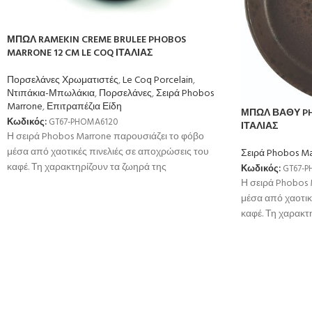
ΜΠΩΛ RAMEKIN CREME BRULEE PHOBOS
MARRONE 12 CM LE COQ ΙΤΑΛΙΑΣ
Πορσελάνες Χρωματιστές
,
Le Coq Porcelain
,
Ντιπάκια-Μπωλάκια
,
Πορσελάνες
,
Σειρά Phobos
Marrone
,
Επιτραπέζια Είδη
ΜΠΩΛ ΒΑΘΥ PH
Κωδικός:
GT67-PHOMA6120
ΙΤΑΛΙΑΣ
Η σειρά Phobos Marrone παρουσιάζει το φόβο
μέσα από χαοτικές πινελιές σε αποχρώσεις του
Σειρά Phobos M
καφέ. Τη χαρακτηρίζουν τα ζωηρά της
Κωδικός:
GT67-
Η σειρά Phobos 
μέσα από χαοτικ
καφέ. Τη χαρακτ