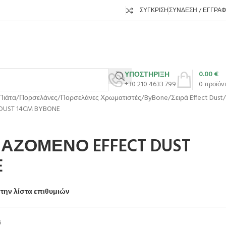
ΣΎΓΚΡΙΣΗ
ΣΎΝΔΕΣΗ / ΕΓΓΡΑ
0.00
€
ΥΠΟΣΤΗΡΙΞΗ
+30 210 4633 799
0
προϊόν
Πιάτα
Πορσελάνες
Πορσελάνες Χρωματιστές
ByBone
Σειρά Effect Dust
UST 14CM BYBONE
ΑΖΟΜΕΝΟ EFFECT DUST
E
την λίστα επιθυμιών
6