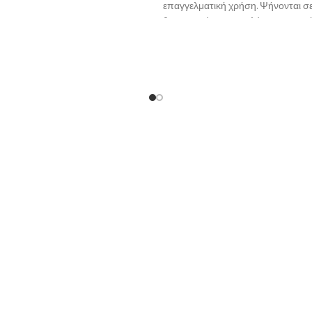
επαγγελματική χρήση. Ψήνονται σ
θερμοκρσία για μεγαλύτερη αντοχ