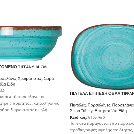
ΟΜΕΝΟ TIFFANY 14 CM
ρσελάνες Χρωματιστές
,
Σειρά
ζια Είδη
414
ΠΙΑΤΕΛΑ ΕΠΙΠΕΔΗ ΟΒΑΛ TIFFANY
ονται aπό πορσελάνη με
ψηλής ποιότητας, κατάλληλα για
Πιατέλες
,
Πορσελάνες
,
Πορσελάνες
χρήση. Ψήνονται σε υψηλή
Σειρά Tiffany
,
Επιτραπέζια Είδη
μεγαλύτερη αντοχή
Κωδικός:
GT66-7630
Τα πιάτα παράγονται aπό πορσελά
προδιαγραφές υψηλής ποιότητας, 