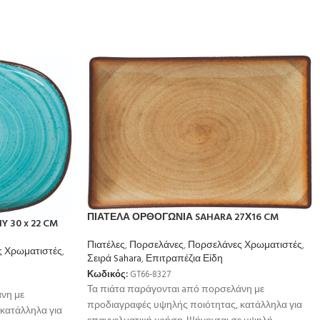
ΠΙΑΤΕΛΑ ΟΡΘΟΓΩΝΙΑ SAHARA 27Χ16 CM
 30 x 22 CM
Πιατέλες
,
Πορσελάνες
,
Πορσελάνες Χρωματιστές
,
 Χρωματιστές
,
Σειρά Sahara
,
Επιτραπέζια Είδη
Κωδικός:
GT66-8327
Τα πιάτα παράγονται aπό πορσελάνη με
νη με
προδιαγραφές υψηλής ποιότητας, κατάλληλα για
κατάλληλα για