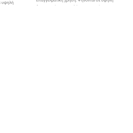
επαγγελματική χρήση. Ψήνονται σε υψηλή
ε υψηλή
θερμοκρσία για μεγαλύτερη αντοχή
ή