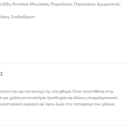
α Είδη
,
Ντιπάκια-Μπωλάκια
,
Πορσελάνες
,
Πορσελάνες Χρωματιστές
,
ελάνη
,
Στοιβαζόμενο
ΉΣ
τητά της και την αντοχή της στη φθορά. Όταν προστίθεται στην
α για χρήση σε εστιατόρια, ξενοδοχεία και άλλους επαγγελματικούς
εργοστασιακή εγγύηση εφ‘ όρου ζωής στο τσιπάρισμα του χείλους.