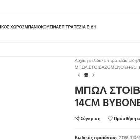
ΙΚΟΣ ΧΩΡΟΣ
ΜΠΆΝΙΟ
ΚΟΥΖΊΝΑ
ΕΠΙΤΡΑΠΈΖΙΑ ΕΊΔΗ
Αρχική σελίδα
Επιτραπέζια Είδη
ΜΠΩΛ ΣΤΟΙΒΑΖΟΜΕΝΟ EFFECT D
ΜΠΩΛ ΣΤΟΙΒ
14CM BYBON
Σύγκριση
Πρόσθήκη σ
Κωδικός προϊόντος:
GT68-3106