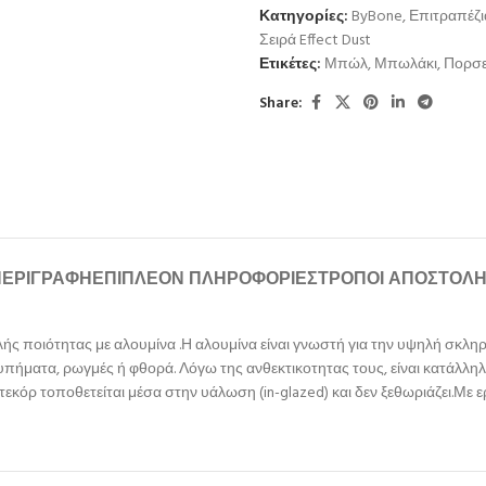
Κατηγορίες:
ByBone
,
Επιτραπέζι
Σειρά Effect Dust
Ετικέτες:
Μπώλ
,
Μπωλάκι
,
Πορσ
Share:
ΠΕΡΙΓΡΑΦΉ
ΕΠΙΠΛΈΟΝ ΠΛΗΡΟΦΟΡΊΕΣ
ΤΡΌΠΟΙ ΑΠΟΣΤΟΛ
 ποιότητας με αλουμίνα .Η αλουμίνα είναι γνωστή για την υψηλή σκληρό
τυπήματα, ρωγμές ή φθορά. Λόγω της ανθεκτικοτητας τους, είναι κατάλληλ
εκόρ τοποθετείται μέσα στην υάλωση (in-glazed) και δεν ξεθωριάζει.Με 