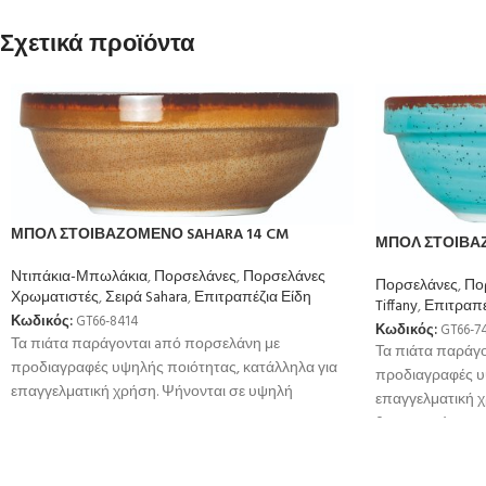
Σχετικά προϊόντα
ΜΠΟΛ ΣΤΟΙΒΑΖΟΜΕΝΟ SAHARA 14 CM
ΜΠΟΛ ΣΤΟΙΒΑΖ
Ντιπάκια-Μπωλάκια
,
Πορσελάνες
,
Πορσελάνες
Πορσελάνες
,
Πο
Χρωματιστές
,
Σειρά Sahara
,
Επιτραπέζια Είδη
Tiffany
,
Επιτραπέ
Κωδικός:
GT66-8414
Κωδικός:
GT66-7
Τα πιάτα παράγονται aπό πορσελάνη με
Τα πιάτα παράγ
προδιαγραφές υψηλής ποιότητας, κατάλληλα για
προδιαγραφές υ
επαγγελματική χρήση. Ψήνονται σε υψηλή
επαγγελματική 
θερμοκρσία για μεγαλύτερη αντοχή
θερμοκρσία για 