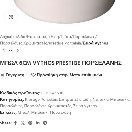
Κλικ για μεγέθυνση
Αρχική σελίδα
Επιτραπέζια Είδη
Πιάτα
Πορσελάνες
Πορσελάνες Χρωματιστές
Prestige Porcelain
Σειρά Vythos
ΜΠΩΛ 6CM VYTHOS PRESTIGE ΠΟΡΣΕΛΑΝΗΣ
Σύγκριση
Πρόσθήκη στην λίστα επιθυμιών
Κωδικός προϊόντος:
GT69-45606
Κατηγορίες:
Prestige Porcelain
,
Επιτραπέζια Είδη
,
Ντιπάκια-Μπωλάκια
,
Πορσελάνες
,
Πορσελάνες Χρωματιστές
,
Σειρά Vythos
Ετικέτες:
Μπώλ
,
Μπωλάκι
,
Πορσελάνη
Share: