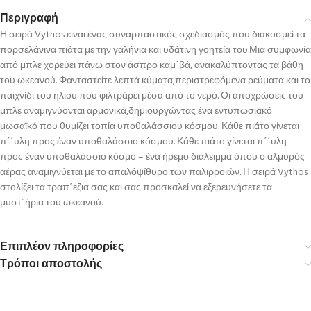
Περιγραφή
Η σειρά Vythos είναι ένας συναρπαστικός σχεδιασμός που διακοσμεί τα
πορσελάνινα πιάτα με την γαλήνια και υδάτινη γοητεία του.Μια συμφωνία
από μπλε χορεύει πάνω στον άσπρο καμ΄βά, ανακαλύπτοντας τα βάθη
του ωκεανού. Φανταστείτε λεπτά κύματα,περιστρεφόμενα ρεύματα και το
παιχνίδι του ηλίου που φιλτράρει μέσα από το νερό. Οι αποχρώσεις του
μπλε αναμιγνύονται αρμονικά,δημιουργώντας ένα εντυπωσιακό
μωσαϊκό που θυμίζει τοπία υποθαλάσσιου κόσμου. Κάθε πιάτο γίνεται
π΄΄υλη προς έναν υποθαλάσσιο κόσμου. Κάθε πιάτο γίνεται π΄΄υλη
προς έναν υποθαλάσσιο κόσμο – ένα ήρεμο διάλειμμα όπου ο αλμυρός
αέρας αναμιγνύεται με το απαλόψίθυρο των παλιρροιών. Η σειρά Vythos
στολίζει τα τραπ΄εζια σας και σας προσκαλεί να εξερευνήσετε τα
μυστ΄ήρια του ωκεανού.
Επιπλέον πληροφορίες
Τρόποι αποστολής