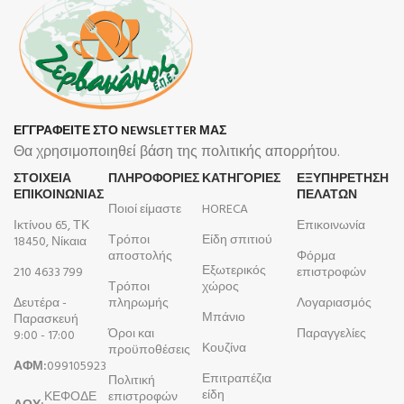
ΕΓΓΡΑΦΕΙΤΕ ΣΤΟ NEWSLETTER ΜΑΣ
Θα χρησιμοποιηθεί βάση της πολιτικής απορρήτου.
ΣΤΟΙΧΕΙΑ
ΠΛΗΡΟΦΟΡΊΕΣ
ΚΑΤΗΓΟΡΙΕΣ
ΕΞΥΠΗΡΕΤΗΣΗ
ΕΠΙΚΟΙΝΩΝΙΑΣ
ΠΕΛΑΤΩΝ
Ποιοί είμαστε
HORECA
Ικτίνου 65, ΤΚ
Επικοινωνία
Τρόποι
Είδη σπιτιού
18450, Νίκαια
αποστολής
Φόρμα
Εξωτερικός
210 4633 799
επιστροφών
Τρόποι
χώρος
Δευτέρα -
πληρωμής
Λογαριασμός
Μπάνιο
Παρασκευή
Όροι και
Παραγγελίες
9:00 - 17:00
Κουζίνα
προϋποθέσεις
ΑΦΜ:
099105923
Επιτραπέζια
Πολιτική
είδη
ΚΕΦΟΔΕ
επιστροφών