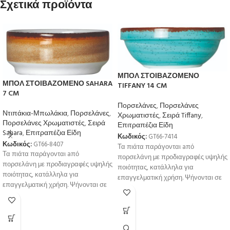
Σχετικά προϊόντα
ΜΠΟΛ ΣΤΟΙΒΑΖΟΜΕΝΟ
ΜΠΟΛ ΣΤΟΙΒΑΖΟΜΕΝΟ SAHARA
TIFFANY 14 CM
7 CM
Πορσελάνες
,
Πορσελάνες
Ντιπάκια-Μπωλάκια
,
Πορσελάνες
,
Χρωματιστές
,
Σειρά Tiffany
,
Πορσελάνες Χρωματιστές
,
Σειρά
Επιτραπέζια Είδη
Sahara
,
Επιτραπέζια Είδη
Κωδικός:
GT66-7414
Κωδικός:
GT66-8407
Τα πιάτα παράγονται aπό
Τα πιάτα παράγονται aπό
πορσελάνη με προδιαγραφές υψηλής
πορσελάνη με προδιαγραφές υψηλής
ποιότητας, κατάλληλα για
ποιότητας, κατάλληλα για
επαγγελματική χρήση. Ψήνονται σε
επαγγελματική χρήση. Ψήνονται σε
υψηλή θερμοκρσία για μεγαλύτερη
υψηλή θερμοκρσία για μεγαλύτερη
αντοχή
αντοχή