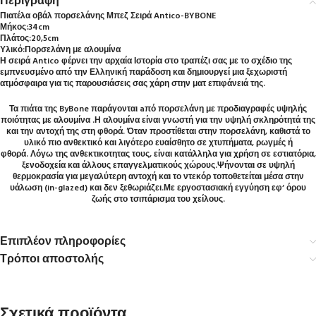
Περιγραφή
Πιατέλα οβάλ πορσελάνης Μπεζ Σειρά Antico-BYBONE
Μήκος:34cm
Πλάτος:20,5cm
Υλικό:Πορσελάνη με αλουμίνα
Η σειρά Antico φέρνει την αρχαία Ιστορία στο τραπέζι σας με το σχέδιο της
εμπνευσμένο από την Ελληνική παράδοση και δημιουργεί μια ξεχωριστή
ατμόσφαιρα για τις παρουσιάσεις σας χάρη στην ματ επιφάνειά της.
Τα πιάτα της ByBone παράγονται aπό πορσελάνη με προδιαγραφές υψηλής
ποιότητας με αλουμίνα .Η αλουμίνα είναι γνωστή για την υψηλή σκληρότητά της
και την αντοχή της στη φθορά. Όταν προστίθεται στην πορσελάνη, καθιστά το
υλικό πιο ανθεκτικό και λιγότερο ευαίσθητο σε χτυπήματα, ρωγμές ή
φθορά. Λόγω της ανθεκτικοτητας τους, είναι κατάλληλα για χρήση σε εστιατόρια,
ξενοδοχεία και άλλους επαγγελματικούς χώρους.Ψήνονται σε υψηλή
θερμοκρασία για μεγαλύτερη αντοχή και το ντεκόρ τοποθετείται μέσα στην
υάλωση (in-glazed) και δεν ξεθωριάζει.Με εργοστασιακή εγγύηση εφ‘ όρου
ζωής στο τσιπάρισμα του χείλους.
Επιπλέον πληροφορίες
Τρόποι αποστολής
Σχετικά προϊόντα