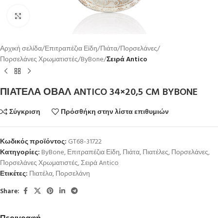
Κλικ για μεγέθυνση
Αρχική σελίδα
Επιτραπέζια Είδη
Πιάτα
Πορσελάνες
Πορσελάνες Χρωματιστές
ByBone
Σειρά Antico
ΠΙΑΤΕΛΑ ΟΒΑΛ ANTICO 34×20,5 CM BYBONE
Σύγκριση
Πρόσθήκη στην λίστα επιθυμιών
Κωδικός προϊόντος:
GT68-31722
Κατηγορίες:
ByBone
,
Επιτραπέζια Είδη
,
Πιάτα
,
Πιατέλες
,
Πορσελάνες
,
Πορσελάνες Χρωματιστές
,
Σειρά Antico
Ετικέτες:
Πιατέλα
,
Πορσελάνη
Share: