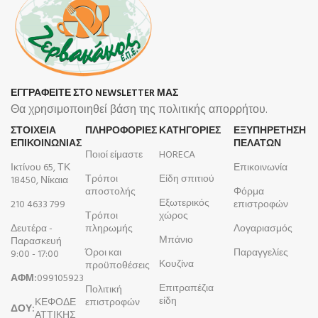
ΕΓΓΡΑΦΕΙΤΕ ΣΤΟ NEWSLETTER ΜΑΣ
Θα χρησιμοποιηθεί βάση της πολιτικής απορρήτου.
ΣΤΟΙΧΕΙΑ
ΠΛΗΡΟΦΟΡΊΕΣ
ΚΑΤΗΓΟΡΙΕΣ
ΕΞΥΠΗΡΕΤΗΣΗ
ΕΠΙΚΟΙΝΩΝΙΑΣ
ΠΕΛΑΤΩΝ
Ποιοί είμαστε
HORECA
Ικτίνου 65, ΤΚ
Επικοινωνία
Τρόποι
Είδη σπιτιού
18450, Νίκαια
αποστολής
Φόρμα
Εξωτερικός
210 4633 799
επιστροφών
Τρόποι
χώρος
Δευτέρα -
πληρωμής
Λογαριασμός
Μπάνιο
Παρασκευή
Όροι και
Παραγγελίες
9:00 - 17:00
Κουζίνα
προϋποθέσεις
ΑΦΜ:
099105923
Επιτραπέζια
Πολιτική
είδη
ΚΕΦΟΔΕ
επιστροφών
ΔΟΥ:
ΑΤΤΙΚΗΣ