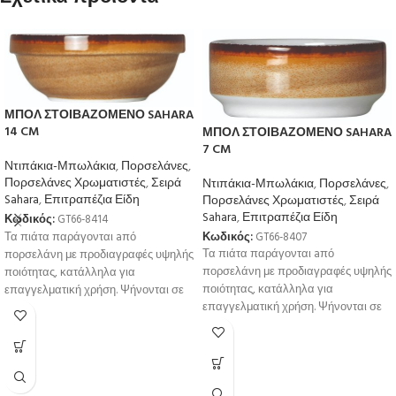
ΜΠΟΛ ΣΤΟΙΒΑΖΟΜΕΝΟ SAHARA
14 CM
ΜΠΟΛ ΣΤΟΙΒΑΖΟΜΕΝΟ SAHARA
7 CM
Ντιπάκια-Μπωλάκια
,
Πορσελάνες
,
Πορσελάνες Χρωματιστές
,
Σειρά
Ντιπάκια-Μπωλάκια
,
Πορσελάνες
,
Sahara
,
Επιτραπέζια Είδη
Πορσελάνες Χρωματιστές
,
Σειρά
Sahara
,
Επιτραπέζια Είδη
Κωδικός:
GT66-8414
Κωδικός:
GT66-8407
Τα πιάτα παράγονται aπό
Τα πιάτα παράγονται aπό
πορσελάνη με προδιαγραφές υψηλής
πορσελάνη με προδιαγραφές υψηλής
ποιότητας, κατάλληλα για
ποιότητας, κατάλληλα για
επαγγελματική χρήση. Ψήνονται σε
επαγγελματική χρήση. Ψήνονται σε
υψηλή θερμοκρσία για μεγαλύτερη
υψηλή θερμοκρσία για μεγαλύτερη
αντοχή
αντοχή