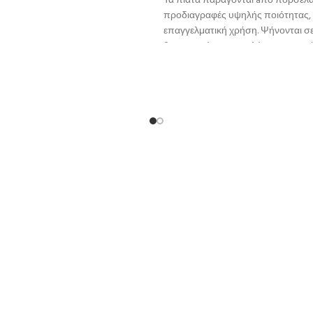
Τα πιάτα παράγονται aπό πορσελά
προδιαγραφές υψηλής ποιότητας, 
επαγγελματική χρήση. Ψήνονται σ
θερμοκρσία για μεγαλύτερη αντοχ