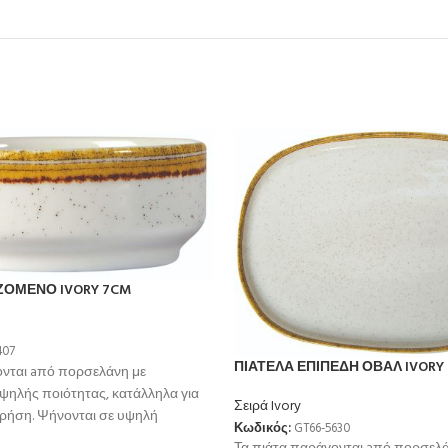
ΖΟΜΕΝΟ IVORY 7CM
407
ΠΙΑΤΕΛΑ ΕΠΙΠΕΔΗ ΟΒΑΛ IVORY 3
ονται aπό πορσελάνη με
ψηλής ποιότητας, κατάλληλα για
Σειρά Ivory
χρήση. Ψήνονται σε υψηλή
Κωδικός:
GT66-5630
μεγαλύτερη αντοχή