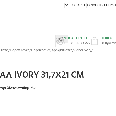
ΣΎΓΚΡΙΣΗ
ΣΎΝΔΕΣΗ / ΕΓΓΡΑ
0.00
€
ΥΠΟΣΤΗΡΙΞΗ
+30 210 4633 799
0
προϊόν
Πιάτα
Πορσελάνες
Πορσελάνες Χρωματιστές
Σειρά Ivory
Λ IVORY 31,7Χ21 CM
την λίστα επιθυμιών