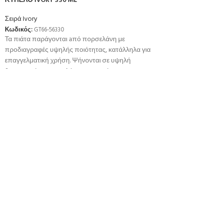
ΚΥΠΕΛΟ IVORY 330 ML
Σειρά Ivory
Κωδικός:
GT66-56330
Τα πιάτα παράγονται aπό πορσελάνη με
προδιαγραφές υψηλής ποιότητας, κατάλληλα για
επαγγελματική χρήση. Ψήνονται σε υψηλή
θερμοκρσία για μεγαλύτερη αντοχή