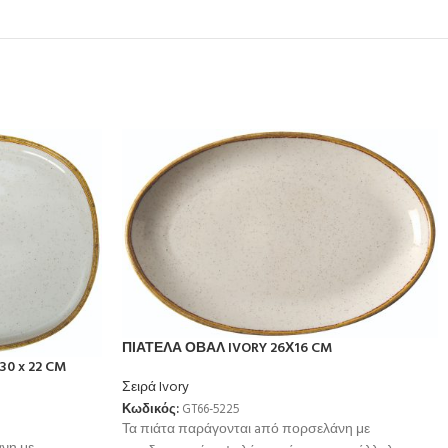
ΠΙΑΤΕΛΑ ΟΒΑΛ IVORY 26Χ16 CM
0 x 22 CM
Σειρά Ivory
Κωδικός:
GT66-5225
Τα πιάτα παράγονται aπό πορσελάνη με