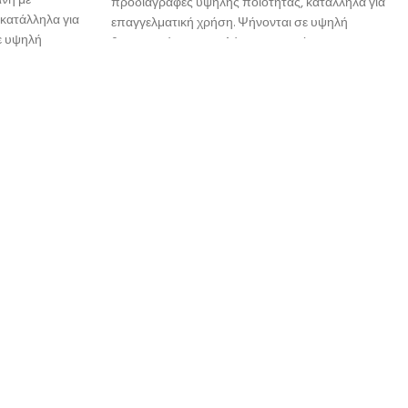
νη με
προδιαγραφές υψηλής ποιότητας, κατάλληλα για
κατάλληλα για
επαγγελματική χρήση. Ψήνονται σε υψηλή
ε υψηλή
θερμοκρσία για μεγαλύτερη αντοχή
ή