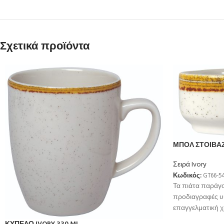
Σχετικά προϊόντα
ΜΠΟΛ ΣΤΟΙΒΑ
Σειρά Ivory
Κωδικός:
GT66-5
Τα πιάτα παράγ
προδιαγραφές υ
επαγγελματική 
θερμοκρσία για 