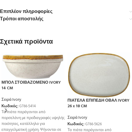
Επιπλέον πληροφορίες
Τρόποι αποστολής
Σχετικά προϊόντα
ΜΠΟΛ ΣΤΟΙΒΑΖΟΜΕΝΟ IVORY
14 CM
Σειρά Ivory
ΠΙΑΤΕΛΑ ΕΠΙΠΕΔΗ ΟΒΑΛ IVORY
26 x 18 CM
Κωδικός:
GT66-5414
Τα πιάτα παράγονται aπό
Σειρά Ivory
πορσελάνη με προδιαγραφές υψηλής
ποιότητας, κατάλληλα για
Κωδικός:
GT66-5626
επαγγελματική χρήση. Ψήνονται σε
Τα πιάτα παράγονται aπό