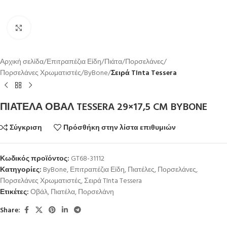
Κλικ για μεγέθυνση
Αρχική σελίδα
Επιτραπέζια Είδη
Πιάτα
Πορσελάνες
Πορσελάνες Χρωματιστές
ByBone
Σειρά TInta Tessera
ΠΙΑΤΕΛΑ ΟΒΑΛ TESSERA 29×17,5 CM BYBONE
Σύγκριση
Πρόσθήκη στην λίστα επιθυμιών
Κωδικός προϊόντος:
GT68-31112
Κατηγορίες:
ByBone
,
Επιτραπέζια Είδη
,
Πιατέλες
,
Πορσελάνες
,
Πορσελάνες Χρωματιστές
,
Σειρά TInta Tessera
Ετικέτες:
Οβάλ
,
Πιατέλα
,
Πορσελάνη
Share: