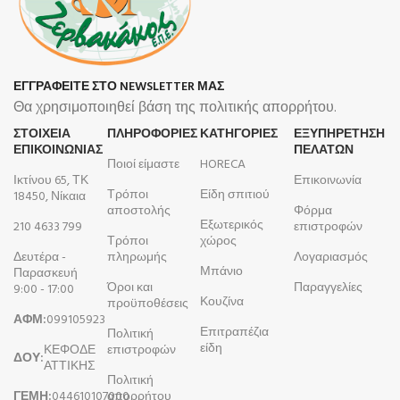
ΕΓΓΡΑΦΕΙΤΕ ΣΤΟ NEWSLETTER ΜΑΣ
Θα χρησιμοποιηθεί βάση της πολιτικής απορρήτου.
ΣΤΟΙΧΕΙΑ
ΠΛΗΡΟΦΟΡΊΕΣ
ΚΑΤΗΓΟΡΙΕΣ
ΕΞΥΠΗΡΕΤΗΣΗ
ΕΠΙΚΟΙΝΩΝΙΑΣ
ΠΕΛΑΤΩΝ
Ποιοί είμαστε
HORECA
Ικτίνου 65, ΤΚ
Επικοινωνία
Τρόποι
Είδη σπιτιού
18450, Νίκαια
αποστολής
Φόρμα
Εξωτερικός
210 4633 799
επιστροφών
Τρόποι
χώρος
Δευτέρα -
πληρωμής
Λογαριασμός
Μπάνιο
Παρασκευή
Όροι και
Παραγγελίες
9:00 - 17:00
Κουζίνα
προϋποθέσεις
ΑΦΜ:
099105923
Επιτραπέζια
Πολιτική
είδη
ΚΕΦΟΔΕ
επιστροφών
ΔΟΥ:
ΑΤΤΙΚΗΣ
Πολιτική
ΓΕΜΗ:
044610107000
απορρήτου