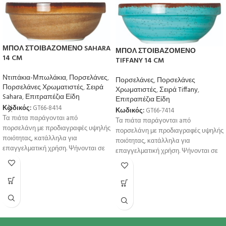
ΜΠΟΛ ΣΤΟΙΒΑΖΟΜΕΝΟ SAHARA
ΜΠΟΛ ΣΤΟΙΒΑΖΟΜΕΝΟ
14 CM
TIFFANY 14 CM
Ντιπάκια-Μπωλάκια
,
Πορσελάνες
,
Πορσελάνες
,
Πορσελάνες
Πορσελάνες Χρωματιστές
,
Σειρά
Χρωματιστές
,
Σειρά Tiffany
,
Sahara
,
Επιτραπέζια Είδη
Επιτραπέζια Είδη
Κωδικός:
GT66-8414
Κωδικός:
GT66-7414
Τα πιάτα παράγονται aπό
Τα πιάτα παράγονται aπό
πορσελάνη με προδιαγραφές υψηλής
πορσελάνη με προδιαγραφές υψηλής
ποιότητας, κατάλληλα για
ποιότητας, κατάλληλα για
επαγγελματική χρήση. Ψήνονται σε
επαγγελματική χρήση. Ψήνονται σε
υψηλή θερμοκρσία για μεγαλύτερη
υψηλή θερμοκρσία για μεγαλύτερη
αντοχή
αντοχή