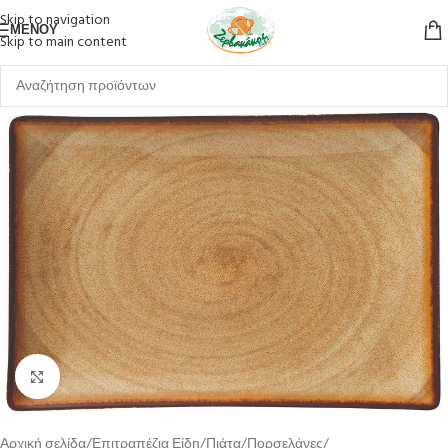
Skip to navigation
ΜΕΝΟΎ
Skip to main content
Κλικ για μεγέθυνση
Αρχική σελίδα
Επιτραπέζια Είδη
Πιάτα
Πορσελάνες