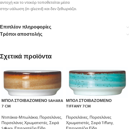
αντοχή και το ντεκόρ τοποθετείται μέσα
στην υάλωση (in-glazed) και δεν ξεθωριάζει.
Επιπλέον πληροφορίες
Τρόποι αποστολής
Σχετικά προϊόντα
ΜΠΟΛ ΣΤΟΙΒΑΖΟΜΕΝΟ SAHARA
ΜΠΟΛ ΣΤΟΙΒΑΖΟΜΕΝΟ
7 CM
TIFFANY 7CM
Ντιπάκια-Μπωλάκια
,
Πορσελάνες
,
Πορσελάνες
,
Πορσελάνες
Πορσελάνες Χρωματιστές
,
Σειρά
Χρωματιστές
,
Σειρά Tiffany
,
Sahara
,
Επιτραπέζια Είδη
Επιτραπέζια Είδη