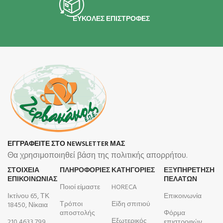
ΕΥΚΟΛΕΣ ΕΠΙΣΤΡΟΦΕΣ
ΕΓΓΡΑΦΕΙΤΕ ΣΤΟ NEWSLETTER ΜΑΣ
Θα χρησιμοποιηθεί βάση της πολιτικής απορρήτου.
ΣΤΟΙΧΕΙΑ
ΠΛΗΡΟΦΟΡΊΕΣ
ΚΑΤΗΓΟΡΙΕΣ
ΕΞΥΠΗΡΕΤΗΣΗ
ΕΠΙΚΟΙΝΩΝΙΑΣ
ΠΕΛΑΤΩΝ
Ποιοί είμαστε
HORECA
Ικτίνου 65, ΤΚ
Επικοινωνία
Τρόποι
Είδη σπιτιού
18450, Νίκαια
αποστολής
Φόρμα
Εξωτερικός
210 4633 799
επιστροφών