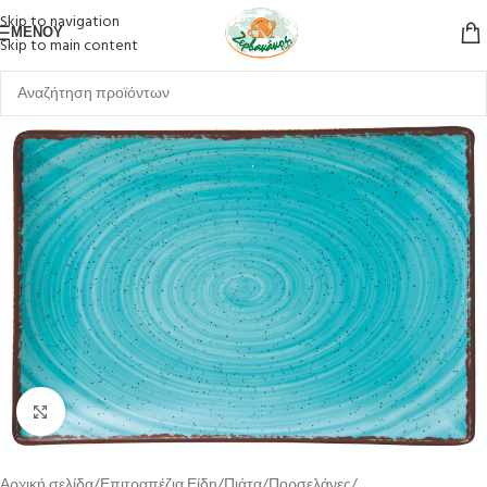
Skip to navigation
ΜΕΝΟΎ
Skip to main content
Κλικ για μεγέθυνση
Αρχική σελίδα
Επιτραπέζια Είδη
Πιάτα
Πορσελάνες