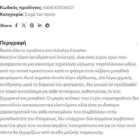
Κωδικός προϊόντος:
KANKXOD34027
Κατηγορία:
Σειρά Tan Green
Share:
Περιγραφή
Βρείτε όλα τα προϊόντα απο Kutahya Porselen
Reactive Glaze (αντιδραστικό λούστρο), είναι ένας ευρύς όρος που
αναφέρεται σε μια καινοτόμο τεχνολογία υάλωσης πορσελάνινων ειδών,
από την οποία προκύπτουν κατά το ψήσιμο στον κλίβανο μοναδικά
φινιρίσματα. Αυτό σημαίνει ότι είτε λόγω οξείδωσης, είτε λόγω χημικής
αντίδρασης κατά τη διάρκεια του ψησίματος , δεν μπορεί να προβλεφθεί
το τελικό αποτέλεσμα για κάθε αντικείμενο, καθιστώντας το έτσι
ξεχωριστό και μοναδικό. Οι μικρές ατέλειες που τυχόν παρατηρηθούν δεν
αποτελούν κατασκευαστικά ελαττώματα αλλά είναι τα ιδιαίτερα
χαρακτηριστικά του κάθε αντικειμένου που συμβάλλουν στην
μοναδικότητα του. Επομένως, δεν υπάρχουν δύο κομμάτια σερβίτσιου
reactive glaze που να είναι ακριβώς πανομοιότυπα και για το λόγο αυτό
πάντα θα ξεχωρίζουν από τα είδη μαζικής παραγωγής.