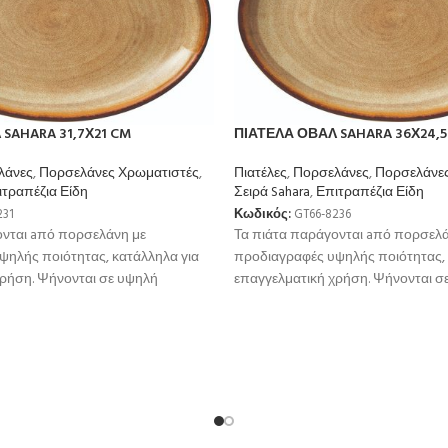
SAHARA 31,7Χ21 CM
ΠΙΑΤΕΛΑ ΟΒΑΛ SAHARA 36Χ24,5
λάνες
,
Πορσελάνες Χρωματιστές
,
Πιατέλες
,
Πορσελάνες
,
Πορσελάνες
ιτραπέζια Είδη
Σειρά Sahara
,
Επιτραπέζια Είδη
231
Κωδικός:
GT66-8236
ονται aπό πορσελάνη με
Τα πιάτα παράγονται aπό πορσελά
ψηλής ποιότητας, κατάλληλα για
προδιαγραφές υψηλής ποιότητας, 
χρήση. Ψήνονται σε υψηλή
επαγγελματική χρήση. Ψήνονται σ
μεγαλύτερη αντοχή
θερμοκρσία για μεγαλύτερη αντοχ