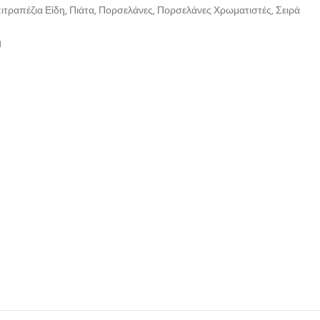
ιτραπέζια Είδη
,
Πιάτα
,
Πορσελάνες
,
Πορσελάνες Χρωματιστές
,
Σειρά
η