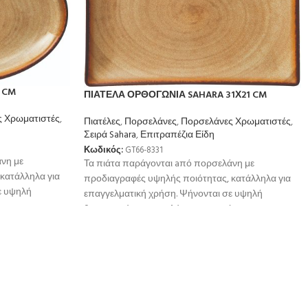
 CM
ΠΙΑΤΕΛΑ ΟΡΘΟΓΩΝΙΑ SAHARA 31Χ21 CM
 Χρωματιστές
,
Πιατέλες
,
Πορσελάνες
,
Πορσελάνες Χρωματιστές
,
Σειρά Sahara
,
Επιτραπέζια Είδη
Κωδικός:
GT66-8331
νη με
Τα πιάτα παράγονται aπό πορσελάνη με
κατάλληλα για
προδιαγραφές υψηλής ποιότητας, κατάλληλα για
ε υψηλή
επαγγελματική χρήση. Ψήνονται σε υψηλή
ή
θερμοκρσία για μεγαλύτερη αντοχή