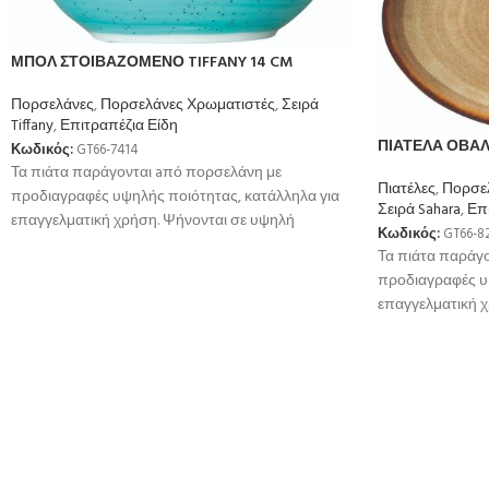
ΜΠΟΛ ΣΤΟΙΒΑΖΟΜΕΝΟ TIFFANY 14 CM
Πορσελάνες
,
Πορσελάνες Χρωματιστές
,
Σειρά
Tiffany
,
Επιτραπέζια Είδη
ΠΙΑΤΕΛΑ ΟΒΑΛ 
Κωδικός:
GT66-7414
Τα πιάτα παράγονται aπό πορσελάνη με
Πιατέλες
,
Πορσε
προδιαγραφές υψηλής ποιότητας, κατάλληλα για
Σειρά Sahara
,
Επ
επαγγελματική χρήση. Ψήνονται σε υψηλή
Κωδικός:
GT66-8
θερμοκρσία για μεγαλύτερη αντοχή
Τα πιάτα παράγ
προδιαγραφές υ
επαγγελματική 
θερμοκρσία για 