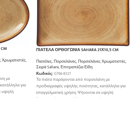
 CM
ΠΙΑΤΕΛΑ ΟΡΘΟΓΩΝΙΑ SAHARA 21Χ10,5 CM
 Χρωματιστές
,
Πιατέλες
,
Πορσελάνες
,
Πορσελάνες Χρωματιστές
,
Σειρά Sahara
,
Επιτραπέζια Είδη
Κωδικός:
GT66-8321
νη με
Τα πιάτα παράγονται aπό πορσελάνη με
κατάλληλα για
προδιαγραφές υψηλής ποιότητας, κατάλληλα για
ε υψηλή
επαγγελματική χρήση. Ψήνονται σε υψηλή
ή
θερμοκρσία για μεγαλύτερη αντοχή