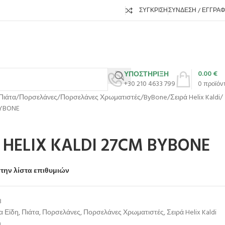
ΣΎΓΚΡΙΣΗ
ΣΎΝΔΕΣΗ / ΕΓΓΡΑ
0.00
€
ΥΠΟΣΤΗΡΙΞΗ
+30 210 4633 799
0
προϊόν
Πιάτα
Πορσελάνες
Πορσελάνες Χρωματιστές
ByBone
Σειρά Helix Kaldi
BYBONE
HELIX KALDI 27CM BYBONE
την λίστα επιθυμιών
8
α Είδη
,
Πιάτα
,
Πορσελάνες
,
Πορσελάνες Χρωματιστές
,
Σειρά Helix Kaldi
η