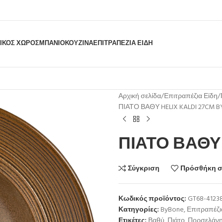
ΙΚΟΣ ΧΩΡΟΣ
ΜΠΆΝΙΟ
ΚΟΥΖΊΝΑ
ΕΠΙΤΡΑΠΈΖΙΑ ΕΊΔΗ
Αρχική σελίδα
Επιτραπέζια Είδη
ΠΙΑΤΟ ΒΑΘΥ HELIX KALDI 27CM 
ΠΙΑΤΟ ΒΑΘΥ 
Σύγκριση
Πρόσθήκη σ
Κωδικός προϊόντος:
GT68-4123
Κατηγορίες:
ByBone
,
Επιτραπέζι
Ετικέτες:
Βαθύ
,
Πιάτο
,
Πορσελάν