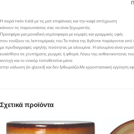
Η σειρά Helix Kaldi με τις ματ επιφάνειες και την καφέ απόχρωση
κάνουν τις παρουσιάσεις σας να είναι ξεχωριστές.
Προσφέρει μια μοναδική ατμόσφαιρα με κομψές και γραμμικές υφές
που τονίζουν τις λεπτομέρειές του.Τα πιάτα της ByBone παράγονται aπ
με προδιαγραφές υψηλής ποιότητας με αλουμίνα . Η αλουμίνα είναι γνωστ
ευαίσθητο σε χτυπήματα, ρωγμές ή φθορά. Λόγω της ανθεκτικοτητας τους
αντοχή και το ντεκόρ τοποθετείται μέσα
στην υάλωση (in-glazed) και δεν ξεθωριάζει.Με εργοστασιακή εγγύηση εφ
Σχετικά προϊόντα