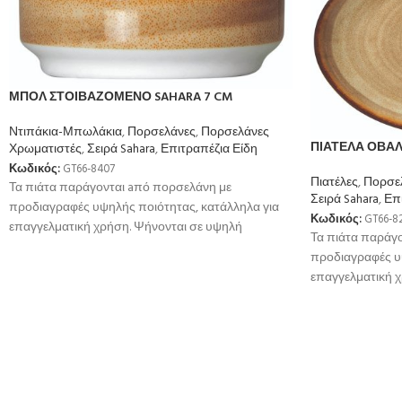
ΜΠΟΛ ΣΤΟΙΒΑΖΟΜΕΝΟ SAHARA 7 CM
Ντιπάκια-Μπωλάκια
,
Πορσελάνες
,
Πορσελάνες
ΠΙΑΤΕΛΑ ΟΒΑΛ 
Χρωματιστές
,
Σειρά Sahara
,
Επιτραπέζια Είδη
Κωδικός:
GT66-8407
Πιατέλες
,
Πορσε
Τα πιάτα παράγονται aπό πορσελάνη με
Σειρά Sahara
,
Επ
προδιαγραφές υψηλής ποιότητας, κατάλληλα για
Κωδικός:
GT66-8
επαγγελματική χρήση. Ψήνονται σε υψηλή
Τα πιάτα παράγ
θερμοκρσία για μεγαλύτερη αντοχή
προδιαγραφές υ
επαγγελματική 
θερμοκρσία για 