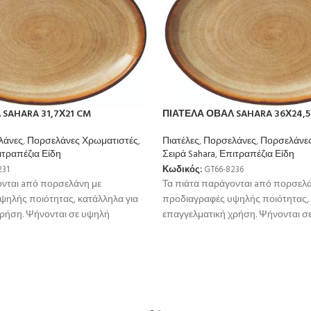
SAHARA 31,7Χ21 CM
ΠΙΑΤΕΛΑ ΟΒΑΛ SAHARA 36Χ24,5
λάνες
,
Πορσελάνες Χρωματιστές
,
Πιατέλες
,
Πορσελάνες
,
Πορσελάνες
ιτραπέζια Είδη
Σειρά Sahara
,
Επιτραπέζια Είδη
231
Κωδικός:
GT66-8236
ονται aπό πορσελάνη με
Τα πιάτα παράγονται aπό πορσελά
ψηλής ποιότητας, κατάλληλα για
προδιαγραφές υψηλής ποιότητας, 
χρήση. Ψήνονται σε υψηλή
επαγγελματική χρήση. Ψήνονται σ
μεγαλύτερη αντοχή
θερμοκρσία για μεγαλύτερη αντοχ