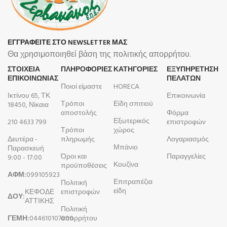
ΕΓΓΡΑΦΕΙΤΕ ΣΤΟ NEWSLETTER ΜΑΣ
Θα χρησιμοποιηθεί βάση της πολιτικής απορρήτου.
ΣΤΟΙΧΕΙΑ
ΠΛΗΡΟΦΟΡΊΕΣ
ΚΑΤΗΓΟΡΙΕΣ
ΕΞΥΠΗΡΕΤΗΣΗ
ΕΠΙΚΟΙΝΩΝΙΑΣ
ΠΕΛΑΤΩΝ
Ποιοί είμαστε
HORECA
Ικτίνου 65, ΤΚ
Επικοινωνία
Τρόποι
Είδη σπιτιού
18450, Νίκαια
αποστολής
Φόρμα
Εξωτερικός
210 4633 799
επιστροφών
Τρόποι
χώρος
Δευτέρα -
πληρωμής
Λογαριασμός
Μπάνιο
Παρασκευή
Όροι και
Παραγγελίες
9:00 - 17:00
Κουζίνα
προϋποθέσεις
ΑΦΜ:
099105923
Επιτραπέζια
Πολιτική
είδη
ΚΕΦΟΔΕ
επιστροφών
ΔΟΥ:
ΑΤΤΙΚΗΣ
Πολιτική
ΓΕΜΗ:
044610107000
απορρήτου