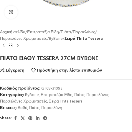
Κλικ για μεγέθυνση
Αρχική σελίδα
Επιτραπέζια Είδη
Πιάτα
Πορσελάνες
Πορσελάνες Χρωματιστές
ByBone
Σειρά TInta Tessera
ΠΙΑΤΟ ΒΑΘΥ TESSERA 27CM BYBONE
Σύγκριση
Πρόσθήκη στην λίστα επιθυμιών
Κωδικός προϊόντος:
GT68-31093
Κατηγορίες:
ByBone
,
Επιτραπέζια Είδη
,
Πιάτα
,
Πορσελάνες
,
Πορσελάνες Χρωματιστές
,
Σειρά TInta Tessera
Ετικέτες:
Βαθύ
,
Πιάτο
,
Πορσελάνη
Share: