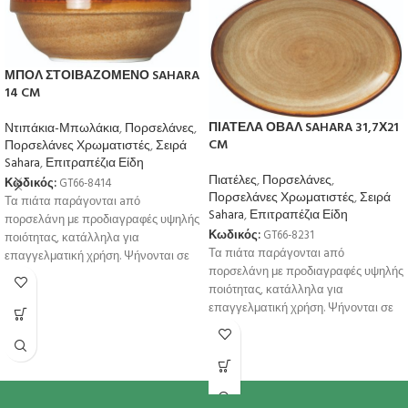
ΜΠΟΛ ΣΤΟΙΒΑΖΟΜΕΝΟ SAHARA
14 CM
ΠΙΑΤΕΛΑ ΟΒΑΛ SAHARA 31,7Χ21
Ντιπάκια-Μπωλάκια
,
Πορσελάνες
,
CM
Πορσελάνες Χρωματιστές
,
Σειρά
Sahara
,
Επιτραπέζια Είδη
Πιατέλες
,
Πορσελάνες
,
Κωδικός:
GT66-8414
Πορσελάνες Χρωματιστές
,
Σειρά
Τα πιάτα παράγονται aπό
Sahara
,
Επιτραπέζια Είδη
πορσελάνη με προδιαγραφές υψηλής
Κωδικός:
GT66-8231
ποιότητας, κατάλληλα για
Τα πιάτα παράγονται aπό
επαγγελματική χρήση. Ψήνονται σε
πορσελάνη με προδιαγραφές υψηλής
υψηλή θερμοκρσία για μεγαλύτερη
ποιότητας, κατάλληλα για
αντοχή
επαγγελματική χρήση. Ψήνονται σε
υψηλή θερμοκρσία για μεγαλύτερη
αντοχή