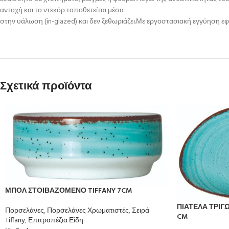
αντοχή και το ντεκόρ τοποθετείται μέσα
στην υάλωση (in-glazed) και δεν ξεθωριάζει.Με εργοστασιακή εγγύηση εφ
Σχετικά προϊόντα
ΜΠΟΛ ΣΤΟΙΒΑΖΟΜΕΝΟ TIFFANY 7CM
ΠΙΑΤΕΛΑ ΤΡΙΓ
Πορσελάνες
,
Πορσελάνες Χρωματιστές
,
Σειρά
CM
Tiffany
,
Επιτραπέζια Είδη