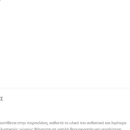
ΉΣ
στίθεται στην πορσελάνη, καθιστά το υλικό πιο ανθεκτικό και λιγότερο
γγελματικούς χώρους.Ψήνονται σε υψηλή θερμοκρασία για μεγαλύτερη