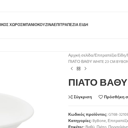
ΙΚΟΣ ΧΩΡΟΣ
ΜΠΆΝΙΟ
ΚΟΥΖΊΝΑ
ΕΠΙΤΡΑΠΈΖΙΑ ΕΊΔΗ
Αρχική σελίδα
Επιτραπέζια Είδη
ΠΙΑΤΟ ΒΑΘΥ WHITE 23 CM BYBO
ΠΙΑΤΟ ΒΑΘΥ 
Σύγκριση
Πρόσθήκη σ
Κωδικός προϊόντος:
GT68-3210
Κατηγορίες:
ByBone
,
Επιτραπέζι
Ετικέτες:
Βαθύ
,
Πιάτο
,
Πορσελάν