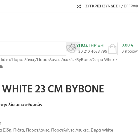
ΣΎΓΚΡΙΣΗ
ΣΎΝΔΕΣΗ / ΕΓΓΡΑ
0.00
€
ΥΠΟΣΤΗΡΙΞΗ
+30 210 4633 799
0
προϊόν
Πιάτα
Πορσελάνες
Πορσελάνες Λευκές
ByBone
Σειρά White
NE
WHITE 23 CM BYBONE
την λίστα επιθυμιών
8
α Είδη
,
Πιάτα
,
Πορσελάνες
,
Πορσελάνες Λευκές
,
Σειρά White
η