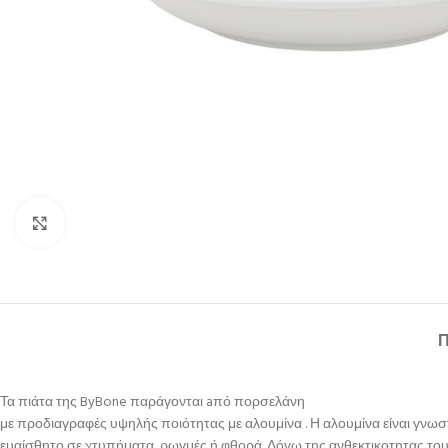
Κλικ για μεγέθυνση
Τα πιάτα της ByBone παράγονται aπό πορσελάνη
με προδιαγραφές υψηλής ποιότητας με αλουμίνα . Η αλουμίνα είναι γνωστ
ευαίσθητο σε χτυπήματα, ρωγμές ή φθορά. Λόγω της ανθεκτικοτητας τους