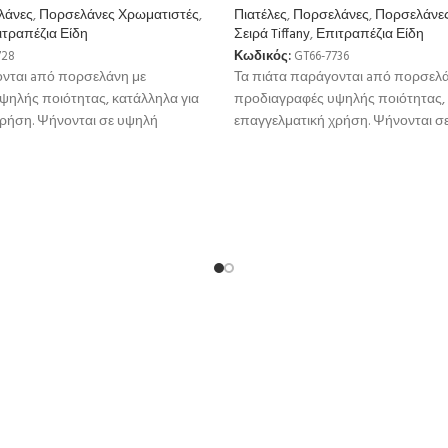
λάνες
,
Πορσελάνες Χρωματιστές
,
Πιατέλες
,
Πορσελάνες
,
Πορσελάνες
ιτραπέζια Είδη
Σειρά Tiffany
,
Επιτραπέζια Είδη
728
Κωδικός:
GT66-7736
ονται aπό πορσελάνη με
Τα πιάτα παράγονται aπό πορσελά
ψηλής ποιότητας, κατάλληλα για
προδιαγραφές υψηλής ποιότητας, 
χρήση. Ψήνονται σε υψηλή
επαγγελματική χρήση. Ψήνονται σ
μεγαλύτερη αντοχή
θερμοκρσία για μεγαλύτερη αντοχ