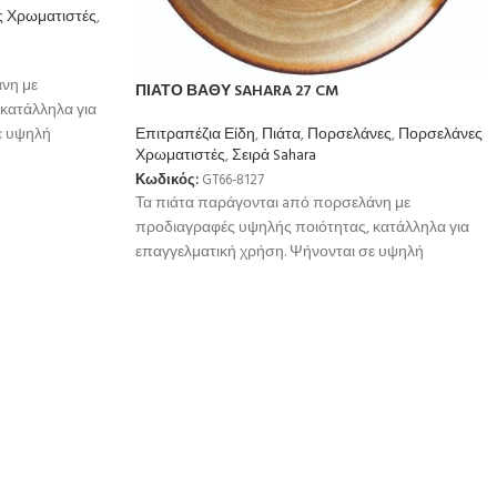
 Χρωματιστές
,
νη με
ΠΙΑΤΟ ΒΑΘΥ SAHARA 27 CM
κατάλληλα για
ε υψηλή
Επιτραπέζια Είδη
,
Πιάτα
,
Πορσελάνες
,
Πορσελάνες
Χρωματιστές
,
Σειρά Sahara
ή
Κωδικός:
GT66-8127
Τα πιάτα παράγονται aπό πορσελάνη με
προδιαγραφές υψηλής ποιότητας, κατάλληλα για
επαγγελματική χρήση. Ψήνονται σε υψηλή
θερμοκρσία για μεγαλύτερη αντοχή