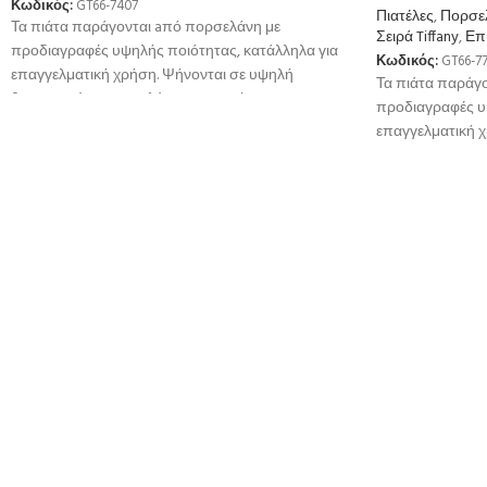
Κωδικός:
GT66-7407
Πιατέλες
,
Πορσε
Τα πιάτα παράγονται aπό πορσελάνη με
Σειρά Tiffany
,
Επ
προδιαγραφές υψηλής ποιότητας, κατάλληλα για
Κωδικός:
GT66-7
επαγγελματική χρήση. Ψήνονται σε υψηλή
Τα πιάτα παράγ
θερμοκρσία για μεγαλύτερη αντοχή
προδιαγραφές υ
επαγγελματική 
θερμοκρσία για 