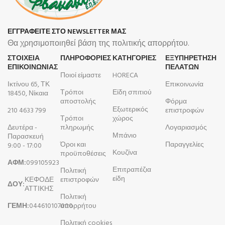
ΕΓΓΡΑΦΕΙΤΕ ΣΤΟ NEWSLETTER ΜΑΣ
Θα χρησιμοποιηθεί βάση της πολιτικής απορρήτου.
ΣΤΟΙΧΕΙΑ
ΠΛΗΡΟΦΟΡΊΕΣ
ΚΑΤΗΓΟΡΙΕΣ
ΕΞΥΠΗΡΕΤΗΣΗ
ΕΠΙΚΟΙΝΩΝΙΑΣ
ΠΕΛΑΤΩΝ
Ποιοί είμαστε
HORECA
Ικτίνου 65, ΤΚ
Επικοινωνία
Τρόποι
Είδη σπιτιού
18450, Νίκαια
αποστολής
Φόρμα
Εξωτερικός
210 4633 799
επιστροφών
Τρόποι
χώρος
Δευτέρα -
πληρωμής
Λογαριασμός
Μπάνιο
Παρασκευή
Όροι και
Παραγγελίες
9:00 - 17:00
Κουζίνα
προϋποθέσεις
ΑΦΜ:
099105923
Επιτραπέζια
Πολιτική
είδη
ΚΕΦΟΔΕ
επιστροφών
ΔΟΥ:
ΑΤΤΙΚΗΣ
Πολιτική
ΓΕΜΗ:
044610107000
απορρήτου
Πολιτική cookies