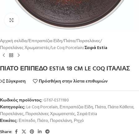
Κλικ για μεγέθυνση
Αρχική σελίδα
Επιτραπέζια Είδη
Πιάτα
Πορσελάνες
Πορσελάνες Χρωματιστές
Le Coq Porcelain
Σειρά Estia
ΠΙΑΤΟ ΕΠΙΠΕΔΟ ESTIA 18 CM LE COQ ΙΤΑΛΙΑΣ
Σύγκριση
Πρόσθήκη στην λίστα επιθυμιών
Κωδικός προϊόντος:
GT67-EST1180
Κατηγορίες:
Le Coq Porcelain
,
Επιτραπέζια Είδη
,
Πιάτα
,
Πιάτα Κάθετα
,
Πορσελάνες
,
Πορσελάνες Χρωματιστές
,
Σειρά Estia
Ετικέτες:
Επίπεδο
,
Πιάτο
,
Πορσελάνη
,
Ρηχό
Share: