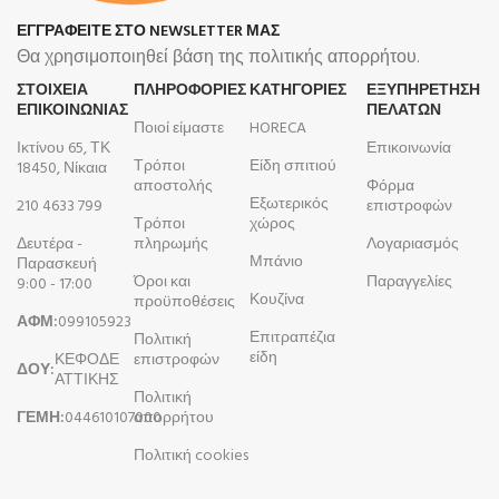
ΕΓΓΡΑΦΕΙΤΕ ΣΤΟ NEWSLETTER ΜΑΣ
Θα χρησιμοποιηθεί βάση της πολιτικής απορρήτου.
ΣΤΟΙΧΕΙΑ
ΠΛΗΡΟΦΟΡΊΕΣ
ΚΑΤΗΓΟΡΙΕΣ
ΕΞΥΠΗΡΕΤΗΣΗ
ΕΠΙΚΟΙΝΩΝΙΑΣ
ΠΕΛΑΤΩΝ
Ποιοί είμαστε
HORECA
Ικτίνου 65, ΤΚ
Επικοινωνία
Τρόποι
Είδη σπιτιού
18450, Νίκαια
αποστολής
Φόρμα
Εξωτερικός
210 4633 799
επιστροφών
Τρόποι
χώρος
Δευτέρα -
πληρωμής
Λογαριασμός
Μπάνιο
Παρασκευή
Όροι και
Παραγγελίες
9:00 - 17:00
Κουζίνα
προϋποθέσεις
ΑΦΜ:
099105923
Επιτραπέζια
Πολιτική
είδη
ΚΕΦΟΔΕ
επιστροφών
ΔΟΥ:
ΑΤΤΙΚΗΣ
Πολιτική
ΓΕΜΗ:
044610107000
απορρήτου
Πολιτική cookies