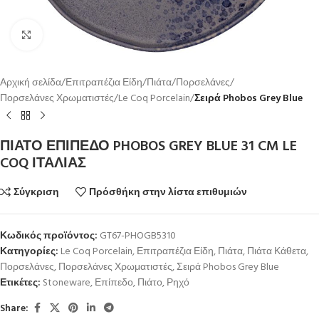
Κλικ για μεγέθυνση
Αρχική σελίδα
Επιτραπέζια Είδη
Πιάτα
Πορσελάνες
Πορσελάνες Χρωματιστές
Le Coq Porcelain
Σειρά Phobos Grey Blue
ΠΙΑΤΟ ΕΠΙΠΕΔΟ PHOBOS GREY BLUE 31 CM LE
COQ ΙΤΑΛΙΑΣ
Σύγκριση
Πρόσθήκη στην λίστα επιθυμιών
Κωδικός προϊόντος:
GT67-PHOGB5310
Κατηγορίες:
Le Coq Porcelain
,
Επιτραπέζια Είδη
,
Πιάτα
,
Πιάτα Κάθετα
,
Πορσελάνες
,
Πορσελάνες Χρωματιστές
,
Σειρά Phobos Grey Blue
Ετικέτες:
Stoneware
,
Επίπεδο
,
Πιάτο
,
Ρηχό
Share: