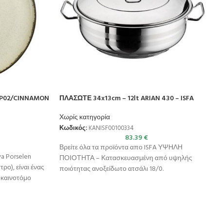
P02/CINNAMON
ΠΛΑΣΩΤΕ 34x13cm – 12lt ARIAN 430 – ISFA
Χωρίς κατηγορία
Κωδικός:
KANISF00100334
83.39
€
Βρείτε όλα τα προϊόντα απο ISFA ΥΨΗΛΗ
a Porselen
ΠΟΙΟΤΗΤΑ – Κατασκευασμένη από υψηλής
ρο), είναι ένας
ποιότητας ανοξείδωτο ατσάλι 18/0.
 καινοτόμο
ΣΥΜΒΑΤΟΤΗΤΑ – Κατάλληλη για