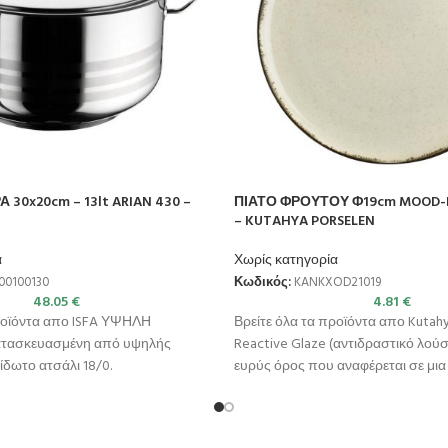
30x20cm – 13lt ARIAN 430 –
ΠΙΑΤΟ ΦΡΟΥΤΟΥ Φ19cm MOOD-
– KUTAHYA PORSELEN
α
Χωρίς κατηγορία
00100130
Κωδικός:
KANKXOD21019
48.05
€
4.81
€
προϊόντα απο ISFA ΥΨΗΛΗ
Βρείτε όλα τα προϊόντα απο Kutahy
τασκευασμένη από υψηλής
Reactive Glaze (αντιδραστικό λούστ
ίδωτο ατσάλι 18/0.
ευρύς όρος που αναφέρεται σε μια
 Κατάλληλη για