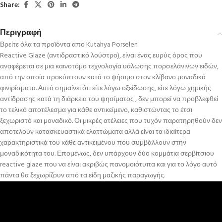
Share:
Περιγραφή
Βρείτε όλα τα προϊόντα απο Kutahya Porselen
Reactive Glaze (αντιδραστικό λούστρο), είναι ένας ευρύς όρος που
αναφέρεται σε μια καινοτόμο τεχνολογία υάλωσης πορσελάνινων ειδών,
από την οποία προκύπτουν κατά το ψήσιμο στον κλίβανο μοναδικά
φινιρίσματα. Αυτό σημαίνει ότι είτε λόγω οξείδωσης, είτε λόγω χημικής
αντίδρασης κατά τη διάρκεια του ψησίματος , δεν μπορεί να προβλεφθεί
το τελικό αποτέλεσμα για κάθε αντικείμενο, καθιστώντας το έτσι
ξεχωριστό και μοναδικό. Οι μικρές ατέλειες που τυχόν παρατηρηθούν δεν
αποτελούν κατασκευαστικά ελαττώματα αλλά είναι τα ιδιαίτερα
χαρακτηριστικά του κάθε αντικειμένου που συμβάλλουν στην
μοναδικότητα του. Επομένως, δεν υπάρχουν δύο κομμάτια σερβίτσιου
reactive glaze που να είναι ακριβώς πανομοιότυπα και για το λόγο αυτό
πάντα θα ξεχωρίζουν από τα είδη μαζικής παραγωγής.