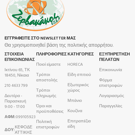
ΕΓΓΡΑΦΕΙΤΕ ΣΤΟ NEWSLETTER ΜΑΣ
Θα χρησιμοποιηθεί βάση της πολιτικής απορρήτου.
ΣΤΟΙΧΕΙΑ
ΠΛΗΡΟΦΟΡΊΕΣ
ΚΑΤΗΓΟΡΙΕΣ
ΕΞΥΠΗΡΕΤΗΣΗ
ΕΠΙΚΟΙΝΩΝΙΑΣ
ΠΕΛΑΤΩΝ
Ποιοί είμαστε
HORECA
Ικτίνου 65, ΤΚ
Επικοινωνία
Τρόποι
Είδη σπιτιού
18450, Νίκαια
αποστολής
Φόρμα
Εξωτερικός
210 4633 799
επιστροφών
Τρόποι
χώρος
Δευτέρα -
πληρωμής
Λογαριασμός
Μπάνιο
Παρασκευή
Όροι και
Παραγγελίες
9:00 - 17:00
Κουζίνα
προϋποθέσεις
ΑΦΜ:
099105923
Επιτραπέζια
Πολιτική
είδη
ΚΕΦΟΔΕ
επιστροφών
ΔΟΥ:
ΑΤΤΙΚΗΣ