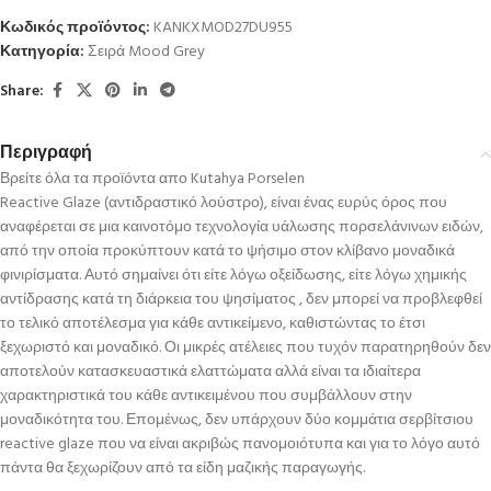
Κωδικός προϊόντος:
KANKXMOD27DU955
Κατηγορία:
Σειρά Mood Grey
Share:
Περιγραφή
Βρείτε όλα τα προϊόντα απο Kutahya Porselen
Reactive Glaze (αντιδραστικό λούστρο), είναι ένας ευρύς όρος που
αναφέρεται σε μια καινοτόμο τεχνολογία υάλωσης πορσελάνινων ειδών,
από την οποία προκύπτουν κατά το ψήσιμο στον κλίβανο μοναδικά
φινιρίσματα. Αυτό σημαίνει ότι είτε λόγω οξείδωσης, είτε λόγω χημικής
αντίδρασης κατά τη διάρκεια του ψησίματος , δεν μπορεί να προβλεφθεί
το τελικό αποτέλεσμα για κάθε αντικείμενο, καθιστώντας το έτσι
ξεχωριστό και μοναδικό. Οι μικρές ατέλειες που τυχόν παρατηρηθούν δεν
αποτελούν κατασκευαστικά ελαττώματα αλλά είναι τα ιδιαίτερα
χαρακτηριστικά του κάθε αντικειμένου που συμβάλλουν στην
μοναδικότητα του. Επομένως, δεν υπάρχουν δύο κομμάτια σερβίτσιου
reactive glaze που να είναι ακριβώς πανομοιότυπα και για το λόγο αυτό
πάντα θα ξεχωρίζουν από τα είδη μαζικής παραγωγής.