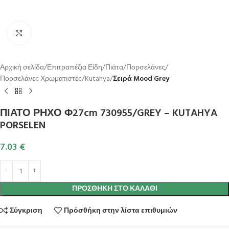
Κλικ για μεγέθυνση
Αρχική σελίδα
Επιτραπέζια Είδη
Πιάτα
Πορσελάνες
Πορσελάνες Χρωματιστές
Kutahya
Σειρά Mood Grey
ΠΙΑΤΟ ΡΗΧΟ Φ27cm 730955/GREY – KUTAHYA
PORSELEN
7.03
€
ΠΡΟΣΘΉΚΗ ΣΤΟ ΚΑΛΆΘΙ
Σύγκριση
Πρόσθήκη στην λίστα επιθυμιών