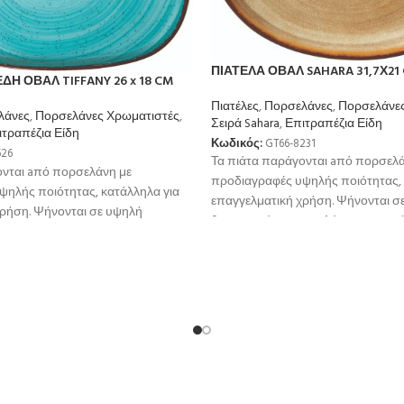
ΠΙΑΤΕΛΑ ΟΒΑΛ SAHARA 31,7Χ21
ΔΗ ΟΒΑΛ TIFFANY 26 x 18 CM
Πιατέλες
,
Πορσελάνες
,
Πορσελάνες
λάνες
,
Πορσελάνες Χρωματιστές
,
Σειρά Sahara
,
Επιτραπέζια Είδη
ιτραπέζια Είδη
Κωδικός:
GT66-8231
626
Τα πιάτα παράγονται aπό πορσελά
ονται aπό πορσελάνη με
προδιαγραφές υψηλής ποιότητας, 
ψηλής ποιότητας, κατάλληλα για
επαγγελματική χρήση. Ψήνονται σ
χρήση. Ψήνονται σε υψηλή
θερμοκρσία για μεγαλύτερη αντοχ
μεγαλύτερη αντοχή