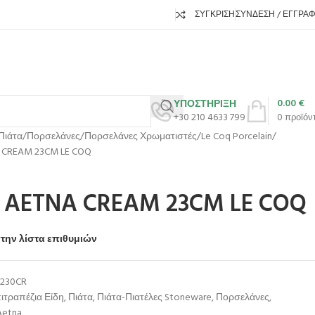
ΣΎΓΚΡΙΣΗ
ΣΎΝΔΕΣΗ / ΕΓΓΡΑ
0.00
€
ΥΠΟΣΤΗΡΙΞΗ
+30 210 4633 799
0
προϊόν
Πιάτα
Πορσελάνες
Πορσελάνες Χρωματιστές
Le Coq Porcelain
 CREAM 23CM LE COQ
AETNA CREAM 23CM LE COQ
την λίστα επιθυμιών
230CR
ιτραπέζια Είδη
,
Πιάτα
,
Πιάτα-Πιατέλες Stoneware
,
Πορσελάνες
,
Aetna