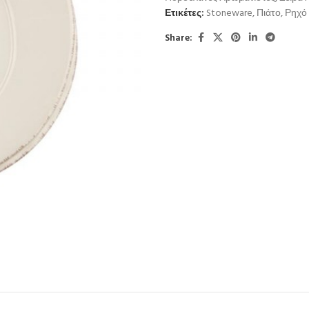
Ετικέτες:
Stoneware
,
Πιάτο
,
Ρηχό
Share: