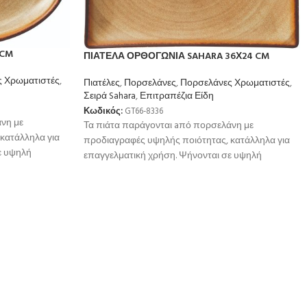
 CM
ΠΙΑΤΕΛΑ ΟΡΘΟΓΩΝΙΑ SAHARA 36Χ24 CM
 Χρωματιστές
,
Πιατέλες
,
Πορσελάνες
,
Πορσελάνες Χρωματιστές
,
Σειρά Sahara
,
Επιτραπέζια Είδη
Κωδικός:
GT66-8336
νη με
Τα πιάτα παράγονται aπό πορσελάνη με
κατάλληλα για
προδιαγραφές υψηλής ποιότητας, κατάλληλα για
ε υψηλή
επαγγελματική χρήση. Ψήνονται σε υψηλή
ή
θερμοκρσία για μεγαλύτερη αντοχή