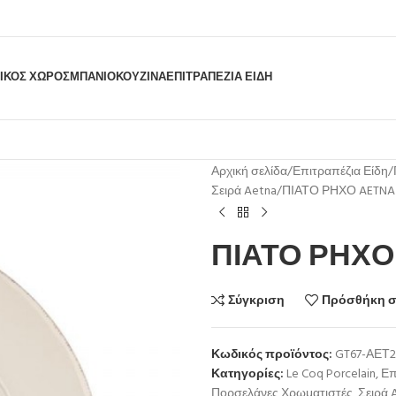
ΙΚΟΣ ΧΩΡΟΣ
ΜΠΆΝΙΟ
ΚΟΥΖΊΝΑ
ΕΠΙΤΡΑΠΈΖΙΑ ΕΊΔΗ
Αρχική σελίδα
Επιτραπέζια Είδη
Σειρά Aetna
ΠΙΑΤΟ ΡΗΧΟ AETNA
ΠΙΑΤΟ ΡΗΧΟ 
Σύγκριση
Πρόσθήκη σ
Κωδικός προϊόντος:
GT67-ΑΕΤ2
Κατηγορίες:
Le Coq Porcelain
,
Επ
Πορσελάνες Χρωματιστές
,
Σειρά 