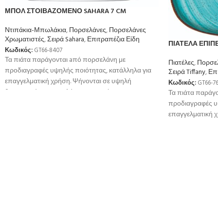
ΜΠΟΛ ΣΤΟΙΒΑΖΟΜΕΝΟ SAHARA 7 CM
Ντιπάκια-Μπωλάκια
,
Πορσελάνες
,
Πορσελάνες
Χρωματιστές
,
Σειρά Sahara
,
Επιτραπέζια Είδη
ΠΙΑΤΕΛΑ ΕΠΙΠΕ
Κωδικός:
GT66-8407
Τα πιάτα παράγονται aπό πορσελάνη με
Πιατέλες
,
Πορσε
προδιαγραφές υψηλής ποιότητας, κατάλληλα για
Σειρά Tiffany
,
Επ
επαγγελματική χρήση. Ψήνονται σε υψηλή
Κωδικός:
GT66-7
θερμοκρσία για μεγαλύτερη αντοχή
Τα πιάτα παράγ
προδιαγραφές υ
επαγγελματική 
θερμοκρσία για 