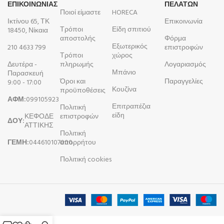
ΕΠΙΚΟΙΝΩΝΙΑΣ
ΠΕΛΑΤΩΝ
Ποιοί είμαστε
HORECA
Ικτίνου 65, ΤΚ
Επικοινωνία
Τρόποι
Είδη σπιτιού
18450, Νίκαια
αποστολής
Φόρμα
Εξωτερικός
210 4633 799
επιστροφών
Τρόποι
χώρος
Δευτέρα -
πληρωμής
Λογαριασμός
Μπάνιο
Παρασκευή
Όροι και
Παραγγελίες
9:00 - 17:00
Κουζίνα
προϋποθέσεις
ΑΦΜ:
099105923
Επιτραπέζια
Πολιτική
είδη
ΚΕΦΟΔΕ
επιστροφών
ΔΟΥ:
ΑΤΤΙΚΗΣ
Πολιτική
ΓΕΜΗ:
044610107000
απορρήτου
Πολιτική cookies