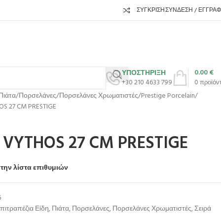
ΣΎΓΚΡΙΣΗ
ΣΎΝΔΕΣΗ / ΕΓΓΡΑ
0.00
€
ΥΠΟΣΤΗΡΙΞΗ
+30 210 4633 799
0
προϊόν
Πιάτα
Πορσελάνες
Πορσελάνες Χρωματιστές
Prestige Porcelain
S 27 CM PRESTIGE
VYTHOS 27 CM PRESTIGE
την λίστα επιθυμιών
6
πιτραπέζια Είδη
,
Πιάτα
,
Πορσελάνες
,
Πορσελάνες Χρωματιστές
,
Σειρά