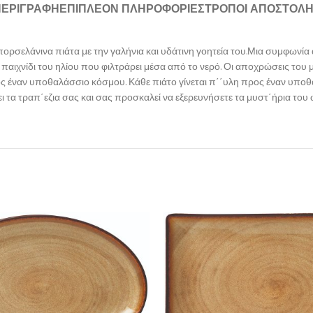
ΠΕΡΙΓΡΑΦΉ
ΕΠΙΠΛΈΟΝ ΠΛΗΡΟΦΟΡΊΕΣ
ΤΡΌΠΟΙ ΑΠΟΣΤΟΛ
 πορσελάνινα πιάτα με την γαλήνια και υδάτινη γοητεία του.Μια συμφων
 παιχνίδι του ηλίου που φιλτράρει μέσα από το νερό. Οι αποχρώσεις το
ος έναν υποθαλάσσιο κόσμου. Κάθε πιάτο γίνεται π΄΄υλη προς έναν υπο
ι τα τραπ΄εζια σας και σας προσκαλεί να εξερευνήσετε τα μυστ΄ήρια του