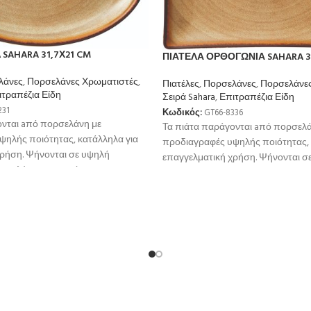
SAHARA 31,7Χ21 CM
ΠΙΑΤΕΛΑ ΟΡΘΟΓΩΝΙΑ SAHARA 3
λάνες
,
Πορσελάνες Χρωματιστές
,
Πιατέλες
,
Πορσελάνες
,
Πορσελάνες
ιτραπέζια Είδη
Σειρά Sahara
,
Επιτραπέζια Είδη
231
Κωδικός:
GT66-8336
ονται aπό πορσελάνη με
Τα πιάτα παράγονται aπό πορσελά
ψηλής ποιότητας, κατάλληλα για
προδιαγραφές υψηλής ποιότητας, 
χρήση. Ψήνονται σε υψηλή
επαγγελματική χρήση. Ψήνονται σ
μεγαλύτερη αντοχή
θερμοκρσία για μεγαλύτερη αντοχ