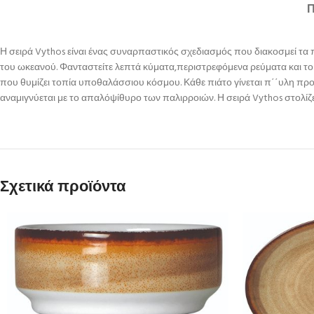
Η σειρά Vythos είναι ένας συναρπαστικός σχεδιασμός που διακοσμεί τα
του ωκεανού. Φανταστείτε λεπτά κύματα,περιστρεφόμενα ρεύματα και το
που θυμίζει τοπία υποθαλάσσιου κόσμου. Κάθε πιάτο γίνεται π΄΄υλη πρ
αναμιγνύεται με το απαλόψίθυρο των παλιρροιών. Η σειρά Vythos στολίζε
Σχετικά προϊόντα