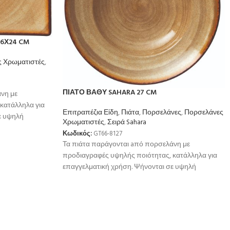
6Χ24 CM
 Χρωματιστές
,
ΠΙΑΤΟ ΒΑΘΥ SAHARA 27 CM
νη με
κατάλληλα για
Επιτραπέζια Είδη
,
Πιάτα
,
Πορσελάνες
,
Πορσελάνες
ε υψηλή
Χρωματιστές
,
Σειρά Sahara
ή
Κωδικός:
GT66-8127
Τα πιάτα παράγονται aπό πορσελάνη με
προδιαγραφές υψηλής ποιότητας, κατάλληλα για
επαγγελματική χρήση. Ψήνονται σε υψηλή
θερμοκρσία για μεγαλύτερη αντοχή