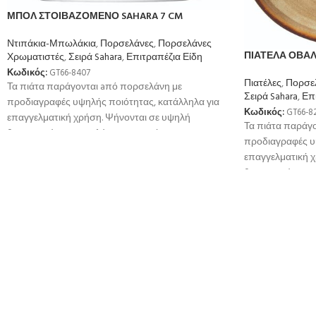
ΜΠΟΛ ΣΤΟΙΒΑΖΟΜΕΝΟ SAHARA 7 CM
Ντιπάκια-Μπωλάκια
,
Πορσελάνες
,
Πορσελάνες
ΠΙΑΤΕΛΑ ΟΒΑΛ 
Χρωματιστές
,
Σειρά Sahara
,
Επιτραπέζια Είδη
Κωδικός:
GT66-8407
Πιατέλες
,
Πορσε
Τα πιάτα παράγονται aπό πορσελάνη με
Σειρά Sahara
,
Επ
προδιαγραφές υψηλής ποιότητας, κατάλληλα για
Κωδικός:
GT66-8
επαγγελματική χρήση. Ψήνονται σε υψηλή
Τα πιάτα παράγ
θερμοκρσία για μεγαλύτερη αντοχή
προδιαγραφές υ
επαγγελματική 
θερμοκρσία για 