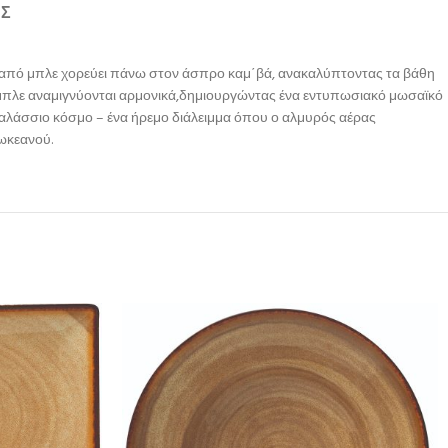
ΉΣ
ία από μπλε χορεύει πάνω στον άσπρο καμ΄βά, ανακαλύπτοντας τα βάθη
υ μπλε αναμιγνύονται αρμονικά,δημιουργώντας ένα εντυπωσιακό μωσαϊκό
θαλάσσιο κόσμο – ένα ήρεμο διάλειμμα όπου ο αλμυρός αέρας
 ωκεανού.