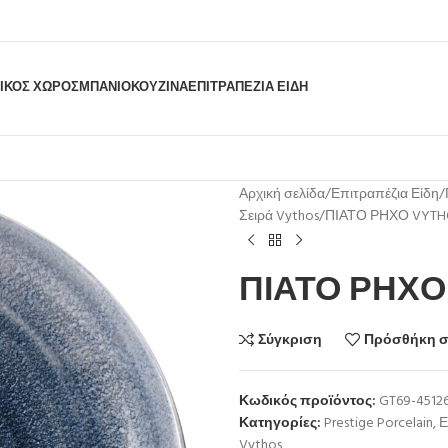
ΙΚΟΣ ΧΩΡΟΣ
ΜΠΆΝΙΟ
ΚΟΥΖΊΝΑ
ΕΠΙΤΡΑΠΈΖΙΑ ΕΊΔΗ
Αρχική σελίδα
Επιτραπέζια Είδη
Σειρά Vythos
ΠΙΑΤΟ ΡΗΧΟ VYTHO
ΠΙΑΤΟ ΡΗΧΟ 
Σύγκριση
Πρόσθήκη σ
Κωδικός προϊόντος:
GT69-4512
Κατηγορίες:
Prestige Porcelain
,
Ε
Vythos