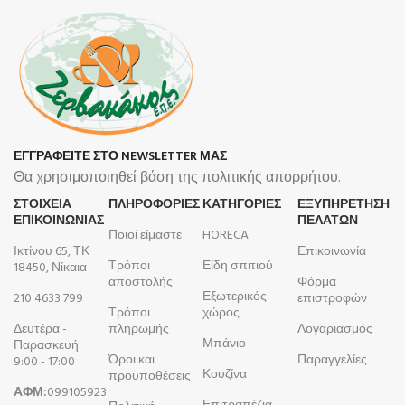
ΕΓΓΡΑΦΕΙΤΕ ΣΤΟ NEWSLETTER ΜΑΣ
Θα χρησιμοποιηθεί βάση της πολιτικής απορρήτου.
ΣΤΟΙΧΕΙΑ
ΠΛΗΡΟΦΟΡΊΕΣ
ΚΑΤΗΓΟΡΙΕΣ
ΕΞΥΠΗΡΕΤΗΣΗ
ΕΠΙΚΟΙΝΩΝΙΑΣ
ΠΕΛΑΤΩΝ
Ποιοί είμαστε
HORECA
Ικτίνου 65, ΤΚ
Επικοινωνία
Τρόποι
Είδη σπιτιού
18450, Νίκαια
αποστολής
Φόρμα
Εξωτερικός
210 4633 799
επιστροφών
Τρόποι
χώρος
Δευτέρα -
πληρωμής
Λογαριασμός
Μπάνιο
Παρασκευή
Όροι και
Παραγγελίες
9:00 - 17:00
Κουζίνα
προϋποθέσεις
ΑΦΜ:
099105923