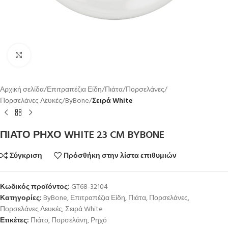
Κλικ για μεγέθυνση
Αρχική σελίδα
Επιτραπέζια Είδη
Πιάτα
Πορσελάνες
Πορσελάνες Λευκές
ByBone
Σειρά White
ΠΙΑΤΟ ΡΗΧΟ WHITE 23 CM BYBONE
Σύγκριση
Πρόσθήκη στην λίστα επιθυμιών
Κωδικός προϊόντος:
GT68-32104
Κατηγορίες:
ByBone
,
Επιτραπέζια Είδη
,
Πιάτα
,
Πορσελάνες
,
Πορσελάνες Λευκές
,
Σειρά White
Ετικέτες:
Πιάτο
,
Πορσελάνη
,
Ρηχό