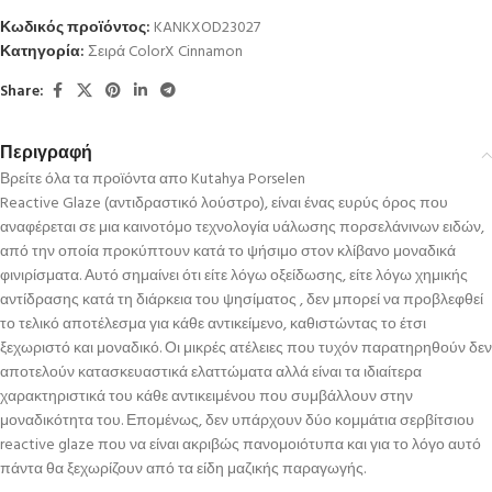
Κωδικός προϊόντος:
KANKXOD23027
Κατηγορία:
Σειρά ColorX Cinnamon
Share:
Περιγραφή
Βρείτε όλα τα προϊόντα απο Kutahya Porselen
Reactive Glaze (αντιδραστικό λούστρο), είναι ένας ευρύς όρος που
αναφέρεται σε μια καινοτόμο τεχνολογία υάλωσης πορσελάνινων ειδών,
από την οποία προκύπτουν κατά το ψήσιμο στον κλίβανο μοναδικά
φινιρίσματα. Αυτό σημαίνει ότι είτε λόγω οξείδωσης, είτε λόγω χημικής
αντίδρασης κατά τη διάρκεια του ψησίματος , δεν μπορεί να προβλεφθεί
το τελικό αποτέλεσμα για κάθε αντικείμενο, καθιστώντας το έτσι
ξεχωριστό και μοναδικό. Οι μικρές ατέλειες που τυχόν παρατηρηθούν δεν
αποτελούν κατασκευαστικά ελαττώματα αλλά είναι τα ιδιαίτερα
χαρακτηριστικά του κάθε αντικειμένου που συμβάλλουν στην
μοναδικότητα του. Επομένως, δεν υπάρχουν δύο κομμάτια σερβίτσιου
reactive glaze που να είναι ακριβώς πανομοιότυπα και για το λόγο αυτό
πάντα θα ξεχωρίζουν από τα είδη μαζικής παραγωγής.