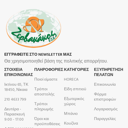
ΕΓΓΡΑΦΕΙΤΕ ΣΤΟ NEWSLETTER ΜΑΣ
Θα χρησιμοποιηθεί βάση της πολιτικής απορρήτου.
ΣΤΟΙΧΕΙΑ
ΠΛΗΡΟΦΟΡΊΕΣ
ΚΑΤΗΓΟΡΙΕΣ
ΕΞΥΠΗΡΕΤΗΣΗ
ΕΠΙΚΟΙΝΩΝΙΑΣ
ΠΕΛΑΤΩΝ
Ποιοί είμαστε
HORECA
Ικτίνου 65, ΤΚ
Επικοινωνία
Τρόποι
Είδη σπιτιού
18450, Νίκαια
αποστολής
Φόρμα
Εξωτερικός
210 4633 799
επιστροφών
Τρόποι
χώρος
Δευτέρα -
πληρωμής
Λογαριασμός
Μπάνιο
Παρασκευή
Όροι και
Παραγγελίες
9:00 - 17:00
Κουζίνα
προϋποθέσεις