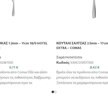
ΑΣ 1.2mm – 11cm 18/0 HOTEL
ΚΟΥΤΑΛΙ ΣΑΛΤΣΑΣ 2.5mm – 17cm
S
EXTRA – COMAS
a
Σειρά Hotel Extra
02687000
Κωδικός:
KANCO05517000
0.71
€
8.42
€
ροϊόντα απο Comas Οξύ και αλάτι
Βρείτε όλα τα προϊόντα απο Comas 
ήσουν τις πιθανότητες διάβρωσης.
μπορούν να αυξήσουν τις πιθανότ
χαιροπίρουνα πριν τα
Ξεπλύνετε τα μαχαιροπίρουνα πρι