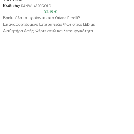
Κωδικός:
KANWL4390GOLD
32.19
€
Βρείτε όλα τα προϊόντα απο Oriana Ferelli®
Επαναφορτιζόμενο Επιτραπέζιο Φωτιστικό LED με
Αισθητήρα Αφής. Φέρτε στυλ και λειτουργικότητα
στον χώρο