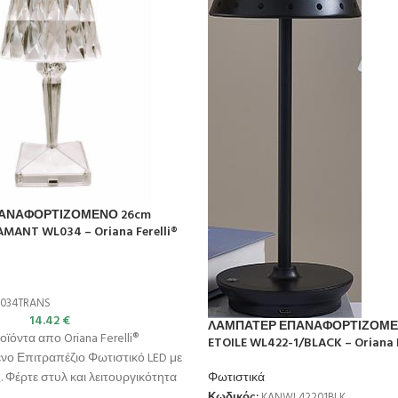
ΑΝΑΦΟΡΤΙΖΟΜΕΝΟ 26cm
MANT WL034 – Oriana Ferelli®
034TRANS
14.42
€
ΛΑΜΠΑΤΕΡ ΕΠΑΝΑΦΟΡΤΙΖΟΜΕΝ
οϊόντα απο Oriana Ferelli®
ETOILE WL422-1/BLACK – Oriana F
νο Επιτραπέζιο Φωτιστικό LED με
 Φέρτε στυλ και λειτουργικότητα
Φωτιστικά
Κωδικός:
KANWL42201BLK