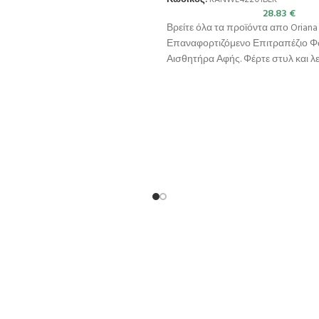
28.83
€
Βρείτε όλα τα προϊόντα απο Oriana 
Επαναφορτιζόμενο Επιτραπέζιο Φω
Αισθητήρα Αφής. Φέρτε στυλ και λ
στον χώρο