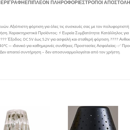
ΠΕΡΙΓΡΑΦΉ
ΕΠΙΠΛΈΟΝ ΠΛΗΡΟΦΟΡΊΕΣ
ΤΡΌΠΟΙ ΑΠΟΣΤΟΛ
. Αξιόπιστη φόρτιση για όλες τις συσκευές σας με τον πολυφορτιστή P
ήση. Χαρακτηριστικά Προϊόντος: ⚡ Ευρεία Συμβατότητα: Κατάλληλος για κ
 ???? Έξοδος: DC 5V έως 5.2V για ασφαλή και σταθερή φόρτιση. ???? Ανθ
 +40°C — ιδανικό για καθημερινές συνθήκες. Προστασίες Ασφαλείας: ✅ Π
εν απαιτεί συντήρηση – δεν αποσυναρμολογείται από τον χρήστη.