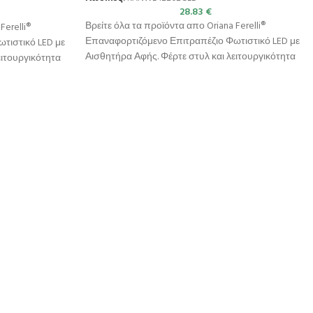
28.83
€
Βρείτε όλα τα προϊόντα απο Oriana Ferelli®
Ferelli®
Επαναφορτιζόμενο Επιτραπέζιο Φωτιστικό LED με
τιστικό LED με
Αισθητήρα Αφής. Φέρτε στυλ και λειτουργικότητα
ειτουργικότητα
στον χώρο