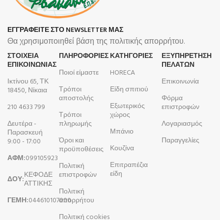
ΕΓΓΡΑΦΕΙΤΕ ΣΤΟ NEWSLETTER ΜΑΣ
Θα χρησιμοποιηθεί βάση της πολιτικής απορρήτου.
ΣΤΟΙΧΕΙΑ
ΠΛΗΡΟΦΟΡΊΕΣ
ΚΑΤΗΓΟΡΙΕΣ
ΕΞΥΠΗΡΕΤΗΣΗ
ΕΠΙΚΟΙΝΩΝΙΑΣ
ΠΕΛΑΤΩΝ
Ποιοί είμαστε
HORECA
Ικτίνου 65, ΤΚ
Επικοινωνία
Τρόποι
Είδη σπιτιού
18450, Νίκαια
αποστολής
Φόρμα
Εξωτερικός
210 4633 799
επιστροφών
Τρόποι
χώρος
Δευτέρα -
πληρωμής
Λογαριασμός
Μπάνιο
Παρασκευή
Όροι και
Παραγγελίες
9:00 - 17:00
Κουζίνα
προϋποθέσεις
ΑΦΜ:
099105923
Επιτραπέζια
Πολιτική
είδη
ΚΕΦΟΔΕ
επιστροφών
ΔΟΥ:
ΑΤΤΙΚΗΣ
Πολιτική
ΓΕΜΗ:
044610107000
απορρήτου
Πολιτική cookies