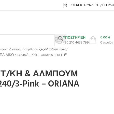
ΣΎΓΚΡΙΣΗ
ΣΎΝΔΕΣΗ / ΕΓΓΡΑ
0.00
€
ΥΠΟΣΤΗΡΙΞΗ
+30 210 4633 799
0
προϊόν
ερική Διακόσμηση
Κορνίζες-Μπιζουτιέρες
ΙΔΙΚΟ 534240/3-Pink – ORIANA FERELLI®
ΦΩΤ/ΚΗ & ΑΛΜΠΟΥΜ
40/3-Pink – ORIANA