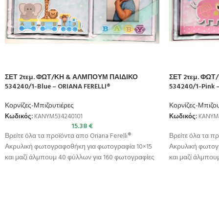
ΣΕΤ 2τεμ. ΦΩΤ/ΚΗ & ΑΛΜΠΟΥΜ ΠΑΙΔΙΚΟ
ΣΕΤ 2τεμ. ΦΩ
534240/1-Blue – ORIANA FERELLI®
534240/1-Pink 
Κορνίζες-Μπιζουτιέρες
Κορνίζες-Μπιζου
Κωδικός:
KANYM534240101
Κωδικός:
KANYM
15.38
€
Βρείτε όλα τα προϊόντα απο Oriana Ferelli®
Βρείτε όλα τα πρ
Ακρυλική φωτογραφοθήκη για φωτογραφία 10×15
Ακρυλική φωτογ
και μαζί άλμπουμ 40 φύλλων για 160 φωτογραφίες
και μαζί άλμπου