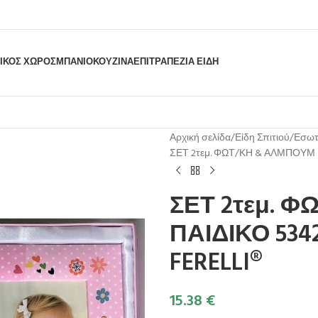
ΙΚΟΣ ΧΩΡΟΣ
ΜΠΆΝΙΟ
ΚΟΥΖΊΝΑ
ΕΠΙΤΡΑΠΈΖΙΑ ΕΊΔΗ
Αρχική σελίδα
Είδη Σπιτιού
Εσωτ
ΣΕΤ 2τεμ. ΦΩΤ/ΚΗ & ΑΛΜΠΟΥΜ ΠΑ
ΣΕΤ 2τεμ. 
ΠΑΙΔΙΚΟ 5342
FERELLI®
15.38
€