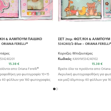
Τ/ΚΗ & ΑΛΜΠΟΥΜ ΠΑΙΔΙΚΟ
ΣΕΤ 2τεμ. ΦΩΤ/ΚΗ & ΑΛΜΠΟΥΜ
– ORIANA FERELLI®
534240/2-Blue – ORIANA FERELLI
τιέρες
Κορνίζες-Μπιζουτιέρες
534240201
Κωδικός:
KANYM534240102
15.38
€
15.38
€
οϊόντα απο Oriana Ferelli®
Βρείτε όλα τα προϊόντα απο Oriana 
ραφοθήκη για φωτογραφία 10×15
Ακρυλική φωτογραφοθήκη για φωτ
μ 40 φύλλων για 160 φωτογραφίες
και μαζί άλμπουμ 40 φύλλων για 1