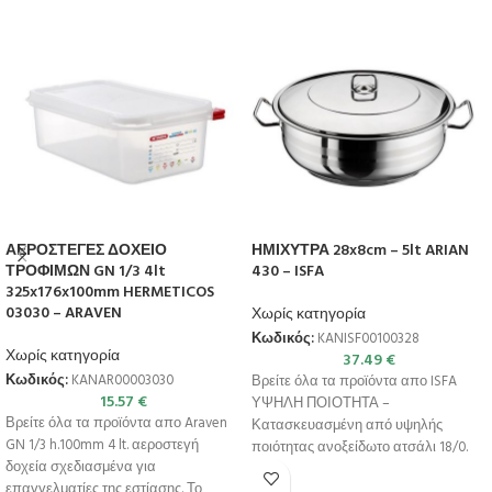
ΑΕΡΟΣΤΕΓΕΣ ΔΟΧΕΙΟ
ΗΜΙΧΥΤΡΑ 28x8cm – 5lt ARIAN
ΤΡΟΦΙΜΩΝ GN 1/3 4lt
430 – ISFA
325x176x100mm HERMETICOS
03030 – ARAVEN
Χωρίς κατηγορία
Κωδικός:
KANISF00100328
Χωρίς κατηγορία
37.49
€
Κωδικός:
KANAR00003030
Βρείτε όλα τα προϊόντα απο ISFA
15.57
€
ΥΨΗΛΗ ΠΟΙΟΤΗΤΑ –
Βρείτε όλα τα προϊόντα απο Araven
Κατασκευασμένη από υψηλής
GN 1/3 h.100mm 4 lt. αεροστεγή
ποιότητας ανοξείδωτο ατσάλι 18/0.
δοχεία σχεδιασμένα για
ΣΥΜΒΑΤΟΤΗΤΑ – Κατάλληλη για
επαγγελματίες της εστίασης. Το