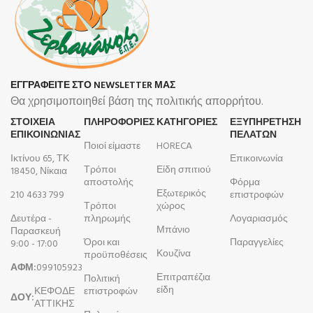
ΕΓΓΡΑΦΕΙΤΕ ΣΤΟ NEWSLETTER ΜΑΣ
Θα χρησιμοποιηθεί βάση της πολιτικής απορρήτου.
ΣΤΟΙΧΕΙΑ
ΠΛΗΡΟΦΟΡΊΕΣ
ΚΑΤΗΓΟΡΙΕΣ
ΕΞΥΠΗΡΕΤΗΣΗ
ΕΠΙΚΟΙΝΩΝΙΑΣ
ΠΕΛΑΤΩΝ
Ποιοί είμαστε
HORECA
Ικτίνου 65, ΤΚ
Επικοινωνία
Τρόποι
Είδη σπιτιού
18450, Νίκαια
αποστολής
Φόρμα
Εξωτερικός
210 4633 799
επιστροφών
Τρόποι
χώρος
Δευτέρα -
πληρωμής
Λογαριασμός
Μπάνιο
Παρασκευή
Όροι και
Παραγγελίες
9:00 - 17:00
Κουζίνα
προϋποθέσεις
ΑΦΜ:
099105923
Επιτραπέζια
Πολιτική
είδη
ΚΕΦΟΔΕ
επιστροφών
ΔΟΥ:
ΑΤΤΙΚΗΣ