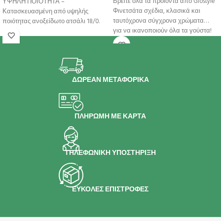
Βρείτε όλα τα προϊόντα απο Giostyle
ΥΨΗΛΗ ΠΟΙΟΤΗΤΑ –
Φινετσάτα σχέδια, κλασικά και
Κατασκευασμένη από υψηλής
ταυτόχρονα σύγχρονα χρώματα…
ποιότητας ανοξείδωτο ατσάλι 18/0.
για να ικανοποιούν όλα τα γούστα!
ΣΥΜΒΑΤΟΤΗΤΑ – Κατάλληλη για
Ευέλικτο
ΔΩΡΕΑΝ ΜΕΤΑΦΟΡΙΚΑ
ΠΛΗΡΩΜΗ ΜΕ ΚΑΡΤΑ
ΤΗΛΕΦΩΝΙΚΗ ΥΠΟΣΤΗΡΙΞΗ
ΕΥΚΟΛΕΣ ΕΠΙΣΤΡΟΦΕΣ