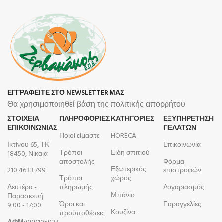
ΕΓΓΡΑΦΕΙΤΕ ΣΤΟ NEWSLETTER ΜΑΣ
Θα χρησιμοποιηθεί βάση της πολιτικής απορρήτου.
ΣΤΟΙΧΕΙΑ
ΠΛΗΡΟΦΟΡΊΕΣ
ΚΑΤΗΓΟΡΙΕΣ
ΕΞΥΠΗΡΕΤΗΣΗ
ΕΠΙΚΟΙΝΩΝΙΑΣ
ΠΕΛΑΤΩΝ
Ποιοί είμαστε
HORECA
Ικτίνου 65, ΤΚ
Επικοινωνία
Τρόποι
Είδη σπιτιού
18450, Νίκαια
αποστολής
Φόρμα
Εξωτερικός
210 4633 799
επιστροφών
Τρόποι
χώρος
Δευτέρα -
πληρωμής
Λογαριασμός
Μπάνιο
Παρασκευή
Όροι και
Παραγγελίες
9:00 - 17:00
Κουζίνα
προϋποθέσεις