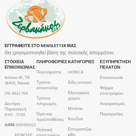
ΕΓΓΡΑΦΕΙΤΕ ΣΤΟ NEWSLETTER ΜΑΣ
Θα χρησιμοποιηθεί βάση της πολιτικής απορρήτου.
ΣΤΟΙΧΕΙΑ
ΠΛΗΡΟΦΟΡΊΕΣ
ΚΑΤΗΓΟΡΙΕΣ
ΕΞΥΠΗΡΕΤΗΣΗ
ΕΠΙΚΟΙΝΩΝΙΑΣ
ΠΕΛΑΤΩΝ
Ποιοί είμαστε
HORECA
Ικτίνου 65, ΤΚ
Επικοινωνία
Τρόποι
Είδη σπιτιού
18450, Νίκαια
αποστολής
Φόρμα
Εξωτερικός
210 4633 799
επιστροφών
Τρόποι
χώρος
Δευτέρα -
πληρωμής
Λογαριασμός
Μπάνιο
Παρασκευή
Όροι και
Παραγγελίες
9:00 - 17:00
Κουζίνα
προϋποθέσεις
ΑΦΜ:
099105923
Επιτραπέζια
Πολιτική
είδη
ΚΕΦΟΔΕ
επιστροφών