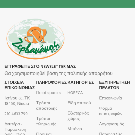
ΕΓΓΡΑΦΕΙΤΕ ΣΤΟ NEWSLETTER ΜΑΣ
Θα χρησιμοποιηθεί βάση της πολιτικής απορρήτου.
ΣΤΟΙΧΕΙΑ
ΠΛΗΡΟΦΟΡΊΕΣ
ΚΑΤΗΓΟΡΙΕΣ
ΕΞΥΠΗΡΕΤΗΣΗ
ΕΠΙΚΟΙΝΩΝΙΑΣ
ΠΕΛΑΤΩΝ
Ποιοί είμαστε
HORECA
Ικτίνου 65, ΤΚ
Επικοινωνία
Τρόποι
Είδη σπιτιού
18450, Νίκαια
αποστολής
Φόρμα
Εξωτερικός
210 4633 799
επιστροφών
Τρόποι
χώρος
Δευτέρα -
πληρωμής
Λογαριασμός
Μπάνιο
Παρασκευή
Όροι και
Παραγγελίες