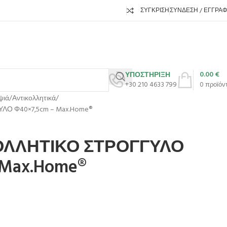
ΣΎΓΚΡΙΣΗ
ΣΎΝΔΕΣΗ / ΕΓΓΡΑ
0.00
€
ΥΠΟΣΤΗΡΙΞΗ
+30 210 4633 799
0
προϊόν
ψιά
Αντικολλητικά
ΛΟ Φ40×7,5cm – Max.Home®
ΟΛΛΗΤΙΚΟ ΣΤΡΟΓΓΥΛΟ
 Max.Home®