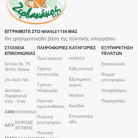
ΕΓΓΡΑΦΕΙΤΕ ΣΤΟ NEWSLETTER ΜΑΣ
Θα χρησιμοποιηθεί βάση της πολιτικής απορρήτου.
ΣΤΟΙΧΕΙΑ
ΠΛΗΡΟΦΟΡΊΕΣ
ΚΑΤΗΓΟΡΙΕΣ
ΕΞΥΠΗΡΕΤΗΣΗ
ΕΠΙΚΟΙΝΩΝΙΑΣ
ΠΕΛΑΤΩΝ
Ποιοί είμαστε
HORECA
Ικτίνου 65, ΤΚ
Επικοινωνία
Τρόποι
Είδη σπιτιού
18450, Νίκαια
αποστολής
Φόρμα
Εξωτερικός
210 4633 799
επιστροφών
Τρόποι
χώρος
Δευτέρα -
πληρωμής
Λογαριασμός
Μπάνιο
Παρασκευή
Όροι και
Παραγγελίες
9:00 - 17:00
Κουζίνα
προϋποθέσεις
ΑΦΜ:
099105923
Επιτραπέζια
Πολιτική
είδη
ΚΕΦΟΔΕ
επιστροφών
ΔΟΥ:
ΑΤΤΙΚΗΣ
Πολιτική