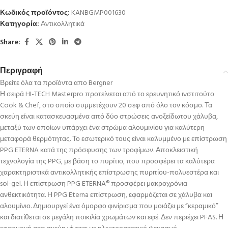
Κωδικός προϊόντος:
KANBGMP001630
Κατηγορία:
Αντικολλητικά
Share:
Περιγραφή
Βρείτε όλα τα προϊόντα απο Bergner
Η σειρά HI-TECH Masterpro προτείνεται από το ερευνητικό ινστιτούτο
Cook & Chef, στο οποίο συμμετέχουν 20 σεφ από όλο τον κόσμο. Τα
σκεύη είναι κατασκευασμένα από δύο στρώσεις ανοξείδωτου χάλυβα,
μεταξύ των οποίων υπάρχει ένα στρώμα αλουμινίου για καλύτερη
μεταφορά θερμότητας. Το εσωτερικό τους είναι καλυμμένο με επίστρωση
PPG ETERNA κατά της πρόσφυσης των τροφίμων. Αποκλειστική
τεχνολογία της PPG, με βάση το πυρίτιο, που προσφέρει τα καλύτερα
χαρακτηριστικά αντικολλητικής επίστρωσης πυριτίου-πολυεστέρα και
sol-gel. Η επίστρωση PPG ETERNA® προσφέρει μακροχρόνια
ανθεκτικότητα. Η PPG Eterna επίστρωση, εφαρμόζεται σε χάλυβα και
αλουμίνιο. Δημιουργεί ένα όμορφο φινίρισμα που μοιάζει με “κεραμικό”
και διατίθεται σε μεγάλη ποικιλία χρωμάτων και εφέ. Δεν περιέχει PFAS. Η