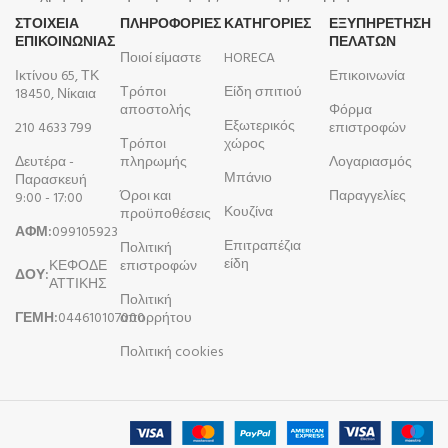
ΣΤΟΙΧΕΙΑ
ΠΛΗΡΟΦΟΡΊΕΣ
ΚΑΤΗΓΟΡΙΕΣ
ΕΞΥΠΗΡΕΤΗΣΗ
ΕΠΙΚΟΙΝΩΝΙΑΣ
ΠΕΛΑΤΩΝ
Ποιοί είμαστε
HORECA
Ικτίνου 65, ΤΚ
Επικοινωνία
Τρόποι
Είδη σπιτιού
18450, Νίκαια
αποστολής
Φόρμα
Εξωτερικός
210 4633 799
επιστροφών
Τρόποι
χώρος
Δευτέρα -
πληρωμής
Λογαριασμός
Μπάνιο
Παρασκευή
Όροι και
Παραγγελίες
9:00 - 17:00
Κουζίνα
προϋποθέσεις
ΑΦΜ:
099105923
Επιτραπέζια
Πολιτική
είδη
ΚΕΦΟΔΕ
επιστροφών
ΔΟΥ:
ΑΤΤΙΚΗΣ
Πολιτική
ΓΕΜΗ:
044610107000
απορρήτου
Πολιτική cookies