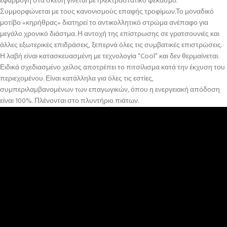
εφαρμογή στα σκεύη γίνεται με ηλεκτροστατικό ψεκασμό.
Συμμορφώνεται με τους κανονισμούς επαφής τροφίμων.Το μοναδικό
μοτίβο «κηρήθρας» διατηρεί το αντικολλητικό στρώμα ανέπαφο για
μεγάλο χρονικό διάστμα. Η αντοχή της επίστρωσης σε γρατσουνιές και
άλλες εξωτερικές επιδράσεις, ξεπερνά όλες τις συμβατικές επιστρώσεις.
Η λαβή είναι κατασκευασμένη με τεχνολογία “Cool” και δεν θερμαίνεται.
Ειδικά σχεδιασμένο χείλος αποτρέπει το πιτσίλισμα κατά την έκχυση του
περιεχομένου. Είναι κατάλληλα για όλες τις εστίες,
συμπεριλαμβανομένων των επαγωγικών, όπου η ενεργειακή απόδοση
είναι 100%. Πλένονται στο πλυντήριο πιάτων.