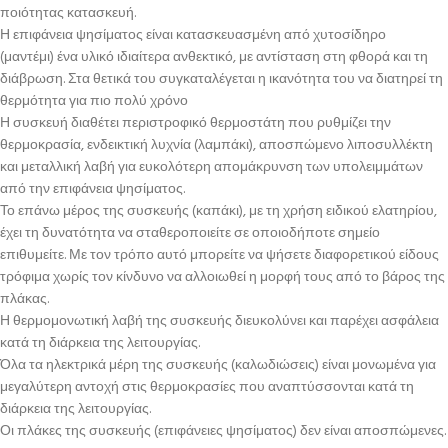
ποιότητας κατασκευή.
Η επιφάνεια ψησίματος είναι κατασκευασμένη από χυτοσίδηρο
(μαντέμι) ένα υλικό ιδιαίτερα ανθεκτικό, με αντίσταση στη φθορά και τη
διάβρωση. Στα θετικά του συγκαταλέγεται η ικανότητα του να διατηρεί τη
θερμότητα για πιο πολύ χρόνο
Η συσκευή διαθέτει περιστροφικό θερμοστάτη που ρυθμίζει την
θερμοκρασία, ενδεικτική λυχνία (λαμπάκι), αποσπώμενο λιποσυλλέκτη
και μεταλλική λαβή για ευκολότερη απομάκρυνση των υπολειμμάτων
από την επιφάνεια ψησίματος.
Το επάνω μέρος της συσκευής (καπάκι), με τη χρήση ειδικού ελατηρίου,
έχει τη δυνατότητα να σταθεροποιείτε σε οποιοδήποτε σημείο
επιθυμείτε. Με τον τρόπο αυτό μπορείτε να ψήσετε διαφορετικού είδους
τρόφιμα χωρίς τον κίνδυνο να αλλοιωθεί η μορφή τους από το βάρος της
πλάκας.
Η θερμομονωτική λαβή της συσκευής διευκολύνει και παρέχει ασφάλεια
κατά τη διάρκεια της λειτουργίας.
Όλα τα ηλεκτρικά μέρη της συσκευής (καλωδιώσεις) είναι μονωμένα για
μεγαλύτερη αντοχή στις θερμοκρασίες που αναπτύσσονται κατά τη
διάρκεια της λειτουργίας.
Οι πλάκες της συσκευής (επιφάνειες ψησίματος) δεν είναι αποσπώμενες.