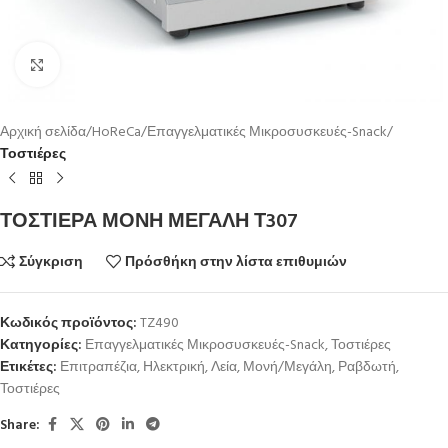
Κλικ για μεγέθυνση
Αρχική σελίδα
HoReCa
Επαγγελματικές Μικροσυσκευές-Snack
Τοστιέρες
ΤΟΣΤΙΕΡΑ ΜΟΝΗ ΜΕΓΑΛΗ Τ307
Σύγκριση
Πρόσθήκη στην λίστα επιθυμιών
Κωδικός προϊόντος:
TZ490
Κατηγορίες:
Επαγγελματικές Μικροσυσκευές-Snack
,
Τοστιέρες
Ετικέτες:
Επιτραπέζια
,
Ηλεκτρική
,
Λεία
,
Μονή/Μεγάλη
,
Ραβδωτή
,
Τοστιέρες
Share: