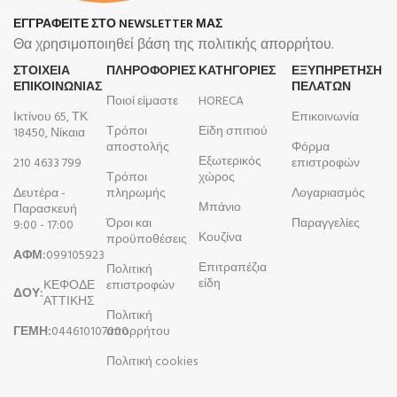
ΕΓΓΡΑΦΕΙΤΕ ΣΤΟ NEWSLETTER ΜΑΣ
Θα χρησιμοποιηθεί βάση της πολιτικής απορρήτου.
ΣΤΟΙΧΕΙΑ
ΠΛΗΡΟΦΟΡΊΕΣ
ΚΑΤΗΓΟΡΙΕΣ
ΕΞΥΠΗΡΕΤΗΣΗ
ΕΠΙΚΟΙΝΩΝΙΑΣ
ΠΕΛΑΤΩΝ
Ποιοί είμαστε
HORECA
Ικτίνου 65, ΤΚ
Επικοινωνία
Τρόποι
Είδη σπιτιού
18450, Νίκαια
αποστολής
Φόρμα
Εξωτερικός
210 4633 799
επιστροφών
Τρόποι
χώρος
Δευτέρα -
πληρωμής
Λογαριασμός
Μπάνιο
Παρασκευή
Όροι και
Παραγγελίες
9:00 - 17:00
Κουζίνα
προϋποθέσεις
ΑΦΜ:
099105923
Επιτραπέζια
Πολιτική
είδη
ΚΕΦΟΔΕ
επιστροφών
ΔΟΥ:
ΑΤΤΙΚΗΣ
Πολιτική
ΓΕΜΗ:
044610107000
απορρήτου
Πολιτική cookies