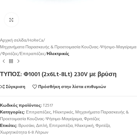
Κλικ για μεγέθυνση
Αρχική σελίδα
HoReCa
Μηχανήματα Παρασκευής & Προετοιμασία Κουζίνας-Ψήσιμο-Μαγείρεμα
Φριτέζες
Επιτραπέζιες
Ηλεκτρικές
ΤΥΠΟΣ: Φ1001 (2x6Lt-8Lt) 230V με βρύση
Σύγκριση
Πρόσθήκη στην λίστα επιθυμιών
Κωδικός προϊόντος:
TZ517
Κατηγορίες:
Επιτραπέζιες
,
Ηλεκτρικές
,
Μηχανήματα Παρασκευής &
Προετοιμασία Κουζίνας-Ψήσιμο-Μαγείρεμα
,
Φριτέζες
Ετικέτες:
Βρυσάκι
,
Διπλή
,
Επιτραπέζια
,
Ηλεκτρική
,
Φριτέζα
,
Χωρητικότητα 6-8 Λίτρων