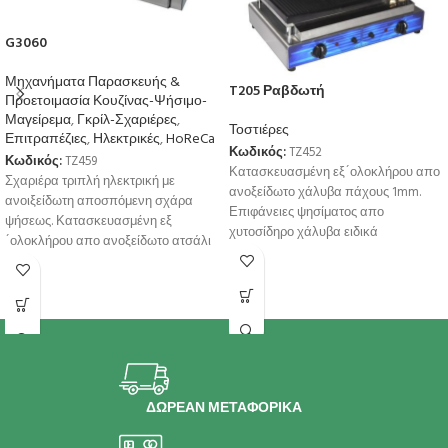
G3060
Μηχανήματα Παρασκευής &
T205 Ραβδωτή
Προετοιμασία Κουζίνας-Ψήσιμο-
Μαγείρεμα
,
Γκρίλ-Σχαριέρες
,
Τοστιέρες
Επιτραπέζιες
,
Ηλεκτρικές
,
HoReCa
Κωδικός:
TZ452
Κωδικός:
TZ459
Κατασκευασμένη εξ´ολοκλήρου απο
Σχαριέρα τριπλή ηλεκτρική με
ανοξείδωτο χάλυβα πάχους 1mm.
ανοιξείδωτη αποσπόμενη σχάρα
Επιφάνειες ψησίματος απο
ψήσεως. Κατασκευασμένη εξ
χυτοσίδηρο χάλυβα ειδικά
´ολοκλήρου απο ανοξείδωτο ατσάλι
επεξεργασμένο για μεγαλύτερη
1mm AISI304. Mε τρείς ρυθμιστή
αντοχή και καλύτερο ψήσιμο.
ενέργειας για
ΔΩΡΕΑΝ ΜΕΤΑΦΟΡΙΚΑ