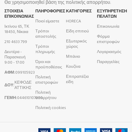
Θα χρησιμοποιηθεί βάση της πολιτικής απορρήτου.
ΣΤΟΙΧΕΙΑ
ΠΛΗΡΟΦΟΡΊΕΣ
ΚΑΤΗΓΟΡΙΕΣ
ΕΞΥΠΗΡΕΤΗΣΗ
ΕΠΙΚΟΙΝΩΝΙΑΣ
ΠΕΛΑΤΩΝ
Ποιοί είμαστε
HORECA
Ικτίνου 65, ΤΚ
Επικοινωνία
Τρόποι
Είδη σπιτιού
18450, Νίκαια
αποστολής
Φόρμα
Εξωτερικός
210 4633 799
επιστροφών
Τρόποι
χώρος
Δευτέρα -
πληρωμής
Λογαριασμός
Μπάνιο
Παρασκευή
Όροι και
Παραγγελίες
9:00 - 17:00
Κουζίνα
προϋποθέσεις
ΑΦΜ:
099105923
Επιτραπέζια
Πολιτική
είδη
ΚΕΦΟΔΕ
επιστροφών
ΔΟΥ:
ΑΤΤΙΚΗΣ
Πολιτική
ΓΕΜΗ:
044610107000
απορρήτου
Πολιτική cookies