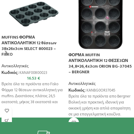
MUFFINS ΦΟΡΜΑ
ΑΝΤΙΚΟΛΛΗΤΙΚΗ 12 θέσεων
38x26x3cm SELECT 800023 –
FISKO
ΦΟΡΜΑ MUFFIN
ΑΝΤΙΚΟΛΛΗΤΙΚΗ 12 ΘΕΣΕ3ΩΝ
Αντικολλητικές
34,8×26,4x3cm ORION BG-37045
– BERGNER
Κωδικός:
KANAF00800023
16.53
€
Αντικολλητικές
Βρείτε όλα τα προϊόντα απο Fisko
Φόρμα 12 θέσεων αντικολλητική για
Κωδικός:
KANBG0OR37045
muffins. Διαστάσεις πλάτος 26,5
Βρείτε όλα τα προϊόντα απο Bergner
εκατοστά, μήκος 38 εκατοστά και
Βολική και πρακτική, ιδανική για
οικιακή χρήση και απλά απαραίτητη
σε μια επαγγελματική κουζίνα.