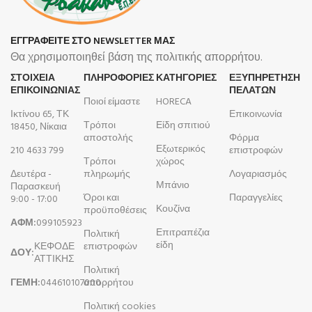
ΕΓΓΡΑΦΕΙΤΕ ΣΤΟ NEWSLETTER ΜΑΣ
Θα χρησιμοποιηθεί βάση της πολιτικής απορρήτου.
ΣΤΟΙΧΕΙΑ
ΠΛΗΡΟΦΟΡΊΕΣ
ΚΑΤΗΓΟΡΙΕΣ
ΕΞΥΠΗΡΕΤΗΣΗ
ΕΠΙΚΟΙΝΩΝΙΑΣ
ΠΕΛΑΤΩΝ
Ποιοί είμαστε
HORECA
Ικτίνου 65, ΤΚ
Επικοινωνία
Τρόποι
Είδη σπιτιού
18450, Νίκαια
αποστολής
Φόρμα
Εξωτερικός
210 4633 799
επιστροφών
Τρόποι
χώρος
Δευτέρα -
πληρωμής
Λογαριασμός
Μπάνιο
Παρασκευή
Όροι και
Παραγγελίες
9:00 - 17:00
Κουζίνα
προϋποθέσεις
ΑΦΜ:
099105923
Επιτραπέζια
Πολιτική
είδη
ΚΕΦΟΔΕ
επιστροφών
ΔΟΥ:
ΑΤΤΙΚΗΣ
Πολιτική
ΓΕΜΗ:
044610107000
απορρήτου
Πολιτική cookies