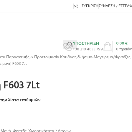
ΣΎΓΚΡΙΣΗ
ΣΎΝΔΕΣΗ / ΕΓΓΡΑ
0.00
€
ΥΠΟΣΤΗΡΙΞΗ
+30 210 4633 799
0
προϊόν
τα Παρασκευής & Προετοιμασία Κουζίνας-Ψήσιμο-Μαγείρεμα
Φριτέζες
α μονή F603 7Lt
 F603 7Lt
την λίστα επιθυμιών
Μονή
,
Φριτέζα
,
Χωρητικότητα 7 Λίτρων