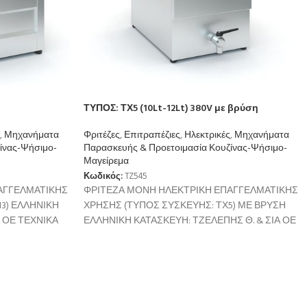
ΤΥΠΟΣ: ΤΧ5 (10Lt-12Lt) 380V με βρύση
,
Μηχανήματα
Φριτέζες
,
Επιτραπέζιες
,
Ηλεκτρικές
,
Μηχανήματα
ίνας-Ψήσιμο-
Παρασκευής & Προετοιμασία Κουζίνας-Ψήσιμο-
Μαγείρεμα
Κωδικός:
TZ545
ΑΓΓΕΛΜΑΤΙΚΗΣ
ΦΡΙΤΕΖΑ ΜΟΝΗ ΗΛΕΚΤΡΙΚΗ ΕΠΑΓΓΕΛΜΑΤΙΚΗΣ
3) ΕΛΛΗΝΙΚΗ
ΧΡΗΣΗΣ (ΤΥΠΟΣ ΣΥΣΚΕΥΗΣ: ΤΧ5) ΜΕ ΒΡΥΣΗ
Α ΟΕ ΤΕΧΝΙΚΑ
ΕΛΛΗΝΙΚΗ ΚΑΤΑΣΚΕΥΗ: ΤΖΕΛΕΠΗΣ Θ. & ΣΙΑ ΟΕ
00W/380V
ΤΕΧΝΙΚΑ ΧΑΡΑΚΤΗΡΙΣΤΙΚΑ
Ισχύς: 5100W/380V ή