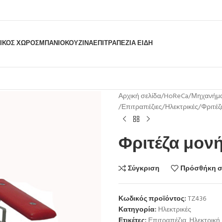
ΙΚΟΣ ΧΩΡΟΣ
ΜΠΆΝΙΟ
ΚΟΥΖΊΝΑ
ΕΠΙΤΡΑΠΈΖΙΑ ΕΊΔΗ
Αρχική σελίδα
HoReCa
Μηχανήμα
Επιτραπέζιες
Ηλεκτρικές
Φριτέζ
Φριτέζα μονή
Σύγκριση
Πρόσθήκη σ
Κωδικός προϊόντος:
TZ436
Κατηγορία:
Ηλεκτρικές
Ετικέτες:
Επιτραπέζια
,
Ηλεκτρική
,