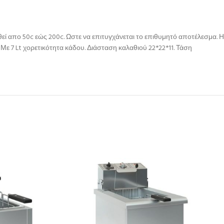
 απο 50c εώς 200c. Ωστε να επιτυγχάνεται το επιθυμητό αποτέλεσμα. Η
 7 Lt χορετικότητα κάδου. Διάσταση καλαθιού 22*22*11. Τάση