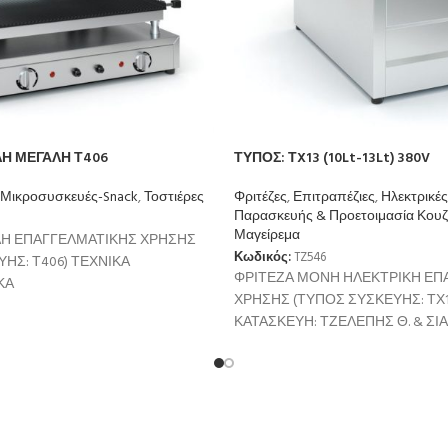
ΛΗ ΜΕΓΑΛΗ Τ406
ΤΥΠΟΣ: ΤX13 (10Lt-13Lt) 380V
 Μικροσυσκευές-Snack
,
Τοστιέρες
Φριτέζες
,
Επιτραπέζιες
,
Ηλεκτρικές
Παρασκευής & Προετοιμασία Κουζ
Μαγείρεμα
ΛΗ ΕΠΑΓΓΕΛΜΑΤΙΚΗΣ ΧΡΗΣΗΣ
Κωδικός:
TZ546
ΗΣ: Τ406) ΤΕΧΝΙΚΑ
ΦΡΙΤΕΖΑ ΜΟΝΗ ΗΛΕΚΤΡΙΚΗ ΕΠ
ΣΤΙΚΑ
ΧΡΗΣΗΣ (ΤΥΠΟΣ ΣΥΣΚΕΥΗΣ: ΤΧ1
/230V Θερμοστάτης: 50-300C
ΚΑΤΑΣΚΕΥΗ: ΤΖΕΛΕΠΗΣ Θ. & ΣΙ
άτης ασφαλείας: 370C (2τεμ)
ΧΑΡΑΚΤΗΡΙΣΤΙΚΑ Ισχύς: 84
Χωρητικότητα: 10-13 Λίτρα