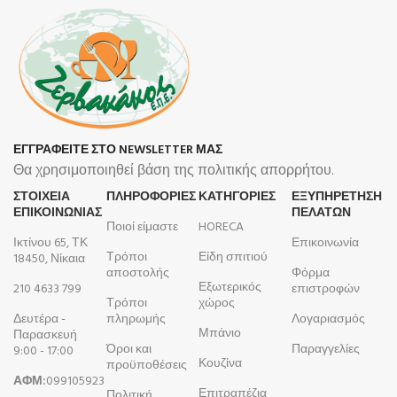
ΕΓΓΡΑΦΕΙΤΕ ΣΤΟ NEWSLETTER ΜΑΣ
Θα χρησιμοποιηθεί βάση της πολιτικής απορρήτου.
ΣΤΟΙΧΕΙΑ
ΠΛΗΡΟΦΟΡΊΕΣ
ΚΑΤΗΓΟΡΙΕΣ
ΕΞΥΠΗΡΕΤΗΣΗ
ΕΠΙΚΟΙΝΩΝΙΑΣ
ΠΕΛΑΤΩΝ
Ποιοί είμαστε
HORECA
Ικτίνου 65, ΤΚ
Επικοινωνία
Τρόποι
Είδη σπιτιού
18450, Νίκαια
αποστολής
Φόρμα
Εξωτερικός
210 4633 799
επιστροφών
Τρόποι
χώρος
Δευτέρα -
πληρωμής
Λογαριασμός
Μπάνιο
Παρασκευή
Όροι και
Παραγγελίες
9:00 - 17:00
Κουζίνα
προϋποθέσεις
ΑΦΜ:
099105923
Επιτραπέζια
Πολιτική