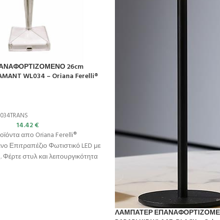
ΑΝΑΦΟΡΤΙΖΟΜΕΝΟ 26cm
MANT WL034 – Oriana Ferelli®
034TRANS
14.42
€
οϊόντα απο Oriana Ferelli®
νο Επιτραπέζιο Φωτιστικό LED με
 Φέρτε στυλ και λειτουργικότητα
ΛΑΜΠΑΤΕΡ ΕΠΑΝΑΦΟΡΤΙΖΟΜΕ