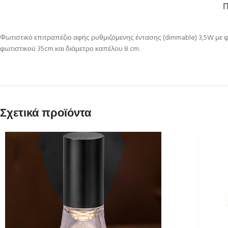
Φωτιστικό επιτραπέζιο αφής ρυθμιζόμενης έντασης (dimmable) 3,5W μ
φωτιστικού 35cm και διάμετρο καπέλου 8 cm.
Σχετικά προϊόντα