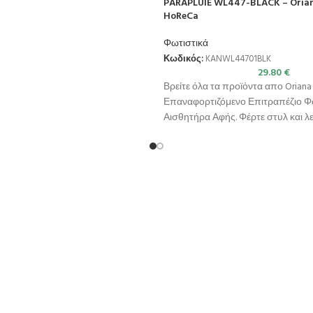
PARAPLUIE WL447-BLACK – Oriana
HoReCa
Φωτιστικά
Κωδικός:
KANWL44701BLK
29.80
€
Βρείτε όλα τα προϊόντα απο Oriana 
Επαναφορτιζόμενο Επιτραπέζιο Φω
Αισθητήρα Αφής. Φέρτε στυλ και λ
στον χώρο