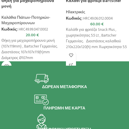
Θήκη για μαχαιροπήρουνα
Καλάθι για φριτέζα Bartscher
μονή
Ηλεκτρικές
Καλάθια Πιάτων-Ποτηριών-
Κωδικός:
HRC49.06.012.0004
Μαχαιροπίρουνων
60.00
€
Κωδικός:
HRC49.99.047.0002
Καλάθι για φριτέζα Snack Plus ,
20.00
€
χωρητικότητας 5.5 Lt , Bartscher
Θήκη για μαχαιροπήρουνα μονή
Γερμανίας. Διαστάσεις καλαθιού
(107x119mm) , Bartscher Γερμανίας.
210x220x120(h) mm Χωρητικότητα 5.5
Διαστάσεις 107x107x119(h)mm
Lt
Διάμετρος Ø107mm
ΔΩΡΕΑΝ ΜΕΤΑΦΟΡΙΚΑ
ΠΛΗΡΩΜΗ ΜΕ ΚΑΡΤΑ