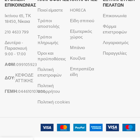
ΕΠΙΚΟΙΝΩΝΙΑΣ
ΠΕΛΑΤΩΝ
Ποιοί είμαστε
HORECA
Ικτίνου 65, ΤΚ
Επικοινωνία
Τρόποι
Είδη σπιτιού
18450, Νίκαια
αποστολής
Φόρμα
Εξωτερικός
210 4633 799
επιστροφών
Τρόποι
χώρος
Δευτέρα -
πληρωμής
Λογαριασμός
Μπάνιο
Παρασκευή
Όροι και
Παραγγελίες
9:00 - 17:00
Κουζίνα
προϋποθέσεις
ΑΦΜ:
099105923
Επιτραπέζια
Πολιτική
είδη
ΚΕΦΟΔΕ
επιστροφών
ΔΟΥ:
ΑΤΤΙΚΗΣ
Πολιτική
ΓΕΜΗ:
044610107000
απορρήτου
Πολιτική cookies