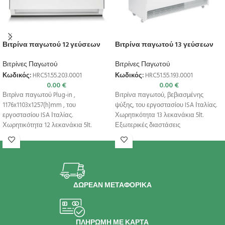
Βιτρίνα παγωτού 12 γεύσεων
Βιτρίνα παγωτού 13 γεύσεων
Βιτρίνες Παγωτού
Βιτρίνες Παγωτού
Κωδικός:
HRC51.55.203.0001
Κωδικός:
HRC51.55.193.0001
0.00
€
0.00
€
Βιτρίνα παγωτού Plug-in ,
Βιτρίνα παγωτού, βεβιασμένης
1176x1103x1257(h)mm , του
ψύξης, του εργοστασίου ISA Ιταλίας.
εργοστασίου ISA Ιταλίας.
Χωρητικότητα 13 λεκανάκια 5lt.
Χωρητικότητα 12 λεκανάκια 5lt.
Εξωτερικές διαστάσεις
Διπλή ροή του ψυχρού αέρα για
1670x814x1354(h)mm Χωρητικότητα 13
(λεκανάκια 5lt)
ΔΩΡΕΑΝ ΜΕΤΑΦΟΡΙΚΑ
ΠΛΗΡΩΜΗ ΜΕ ΚΑΡΤΑ