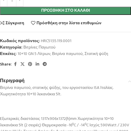
ΠΡΟΣΘΉΚΗ ΣΤΟ ΚΑΛΆΘΙ
Σύγκριση
Πρόσθήκη στην λίστα επιθυμιών
Κωδικός προϊόντος:
HRC51.55.119.0001
Κατηγορία:
Βιτρίνες Παγωτού
Ετικέτες:
10+10 GN 5 Λίτρων
,
Βιτρίνα παγωτού
,
Στατική ψύξη
Share:
Περιγραφή
Βιτρίνα παγωτού, στατικής ψύξης, του εργοστασίου ISA Ιταλίας.
Χωρητικότητα 10+10 λεκανάκια 5lt.
Eξωτερικές διαστάσεις 1317x906x1372(h)mm Χωρητικότητα 10+10
λεκανάκια 5lt (2 σειρές) Θερμοκρασία -16ºC / -14ºC Ισχύς 590Watt / 230V