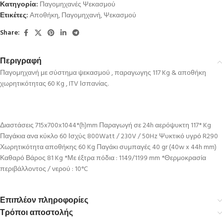
Κατηγορία:
Παγομηχανές Ψεκασμού
Ετικέτες:
Αποθήκη
,
Παγομηχανή
,
Ψεκασμού
Share:
Περιγραφή
Παγομηχανή με σύστημα ψεκασμού , παραγωγης 117 Kg & αποθήκη
χωρητικότητας 60 Kg , ITV Ισπανίας.
Διαστάσεις 715x700x1044*(h)mm Παραγωγή σε 24h αερόψυκτη 117* Kg
Παγάκια ανα κύκλο 60 Ισχύς 800Watt / 230V / 50Hz Ψυκτικό υγρό R290
Χωρητικότητα αποθήκης 60 Kg Παγάκι συμπαγές 40 gr (40w x 44h mm)
Καθαρό Βάρος 81 Kg *Με έξτρα πόδια : 1149/1199 mm *Θερμοκρασία
περιβάλλοντος / νερού : 10°C
Επιπλέον πληροφορίες
Τρόποι αποστολής